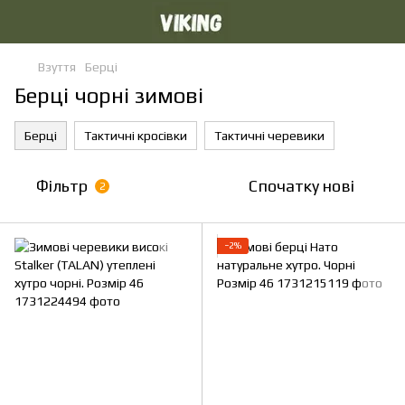
Взуття
Берці
Берці чорні зимові
Берці
Тактичні кросівки
Тактичні черевики
Фільтр
Спочатку нові
2
−2%