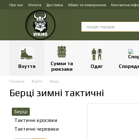
Перейти до основного контенту
Про нас
Оплата
Доставка
Обмін та повернення
Контактна інф
Сумки та
Взуття
Одяг
Споряд
рюкзаки
Головна
Взуття
Берці
Берці зимні тактичні
Берці
Тактичні кросівки
Тактичні черевики