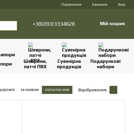
Порівняння
Бажання
Вхід
+38(093)3334828
Мій кошик
Шеврони,
Сувенірна
Подарункові
апори
патчі ПВХ
продукція
набори
 дорожчі
за назвою
спочатку нові
Відображення: