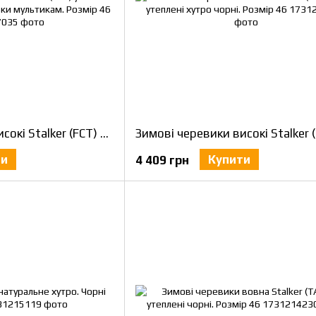
Зимові черевики високі Stalker (FCT) утеплені на цигейці койот вставки мультикам. Розмір 46
ти
Купити
4 409 грн