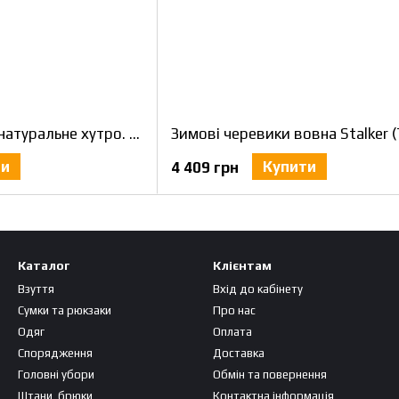
Зимові берці Нато натуральне хутро. Чорні Розмір 46
ти
Купити
4 409 грн
Каталог
Клієнтам
Взуття
Вхід до кабінету
Сумки та рюкзаки
Про нас
Одяг
Оплата
Спорядження
Доставка
Головні убори
Обмін та повернення
Штани, брюки
Контактна інформація