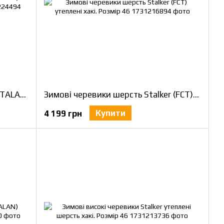
Зимові черевики високі Stalker (TALAN) утеплені хутро чорні. Розмір 46
Зимові черевики шерсть Stalker (FCT) утеплені хакі. Розмір 46
Купити
4 199 грн