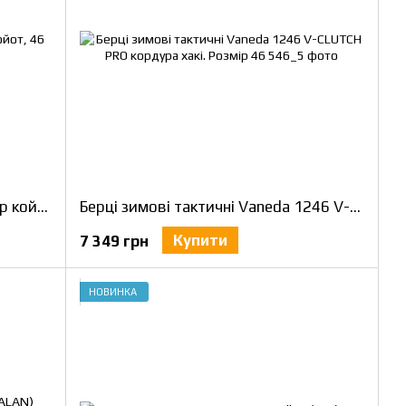
Берці тактичні Long Combat колір койот, 46
Берці зимові тактичні Vaneda 1246 V-CLUTCH PRO кордура хакі. Розмір 46
Купити
7 349 грн
НОВИНКА