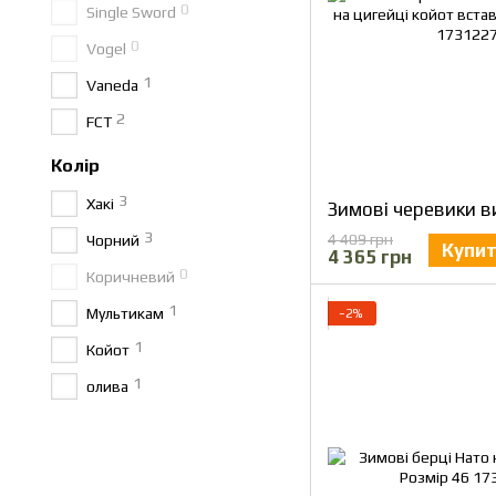
0
Single Sword
0
Vogel
1
Vaneda
2
FCT
Колір
3
Хакі
3
4 409 грн
Чорний
Купи
4 365 грн
0
Коричневий
1
Мультикам
−2%
1
Койот
1
олива