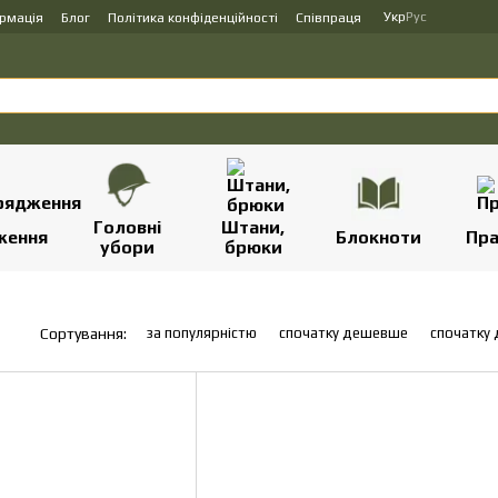
Укр
Рус
ормація
Блог
Політика конфіденційності
Співпраця
Головні
Штани,
ження
Блокноти
Пр
убори
брюки
за популярністю
спочатку дешевше
спочатку
Сортування: