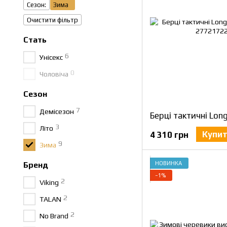
Сезон:
Зима
Очистити фільтр
Стать
6
Унісекс
0
Чоловіча
Сезон
7
Демісезон
3
Літо
Купи
4 310 грн
9
Зима
НОВИНКА
Бренд
−1%
2
Viking
2
TALAN
2
No Brand