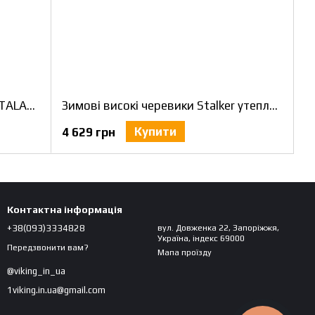
Зимові черевики вовна Stalker (TALAN) утеплені чорні. Розмір 46
Зимові високі черевики Stalker утеплені шерсть хакі. Розмір 46
Купити
4 629 грн
Контактна інформація
+38(093)3334828
вул. Довженка 22, Запоріжжя,
Україна, індекс 69000
Передзвонити вам?
Мапа проїзду
@viking_in_ua
1viking.in.ua@gmail.com