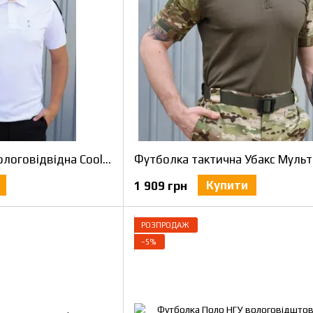
Поло для Поліції вологовідвідна CoolPass біла 60
Купити
1 909 грн
РОЗПРОДАЖ
−5%