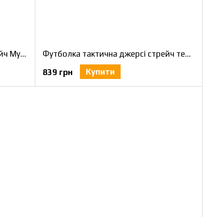
Футболка тактична джерсі стрейч Мультикам 58
Футболка тактична джерсі стрейч темно-синя 58
Купити
839 грн