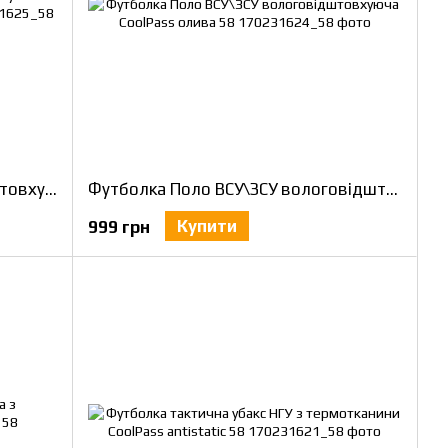
Футболка Поло НГУ вологовідштовхуюча CoolPass з нанесенням олива 58
Футболка Поло ВСУ\ЗСУ вологовідштовхуюча CoolPass олива 58
Купити
999 грн