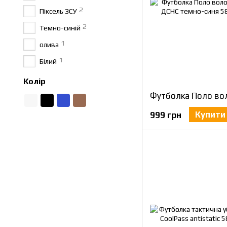
2
Піксель ЗСУ
2
Темно-синій
1
олива
1
Білий
Колір
Купити
999 грн