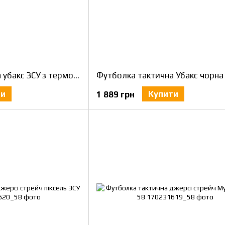
Футболка тактична убакс ЗСУ з термотканини CoolPass antistatic 58
ти
Купити
1 889 грн