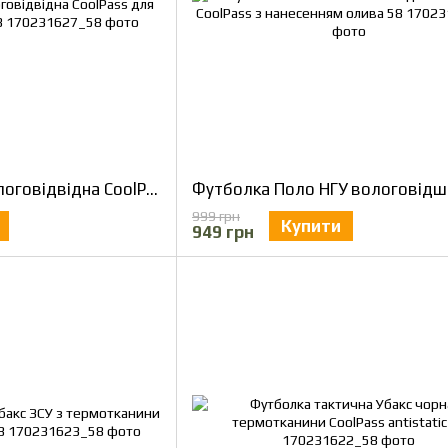
Футболка Поло вологовідвідна CoolPass для ДСНС темно-синя 58
999 грн
Купити
949 грн