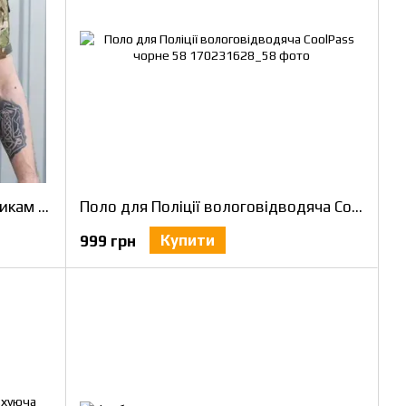
Футболка тактична Убакс Мультикам з термотканини CoolPass antistatic 58
Поло для Поліції вологовідводяча CoolPass чорне 58
Купити
999 грн