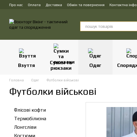
Перейти до основного контенту
Про нас
Оплата
Доставка
Обмін та повернення
Контактна інф
Сумки та
Взуття
Одяг
Споряд
рюкзаки
Головна
Одяг
Футболки військові
Футболки військові
Флісові кофти
Термобілизна
Лонгсліви
Костюми