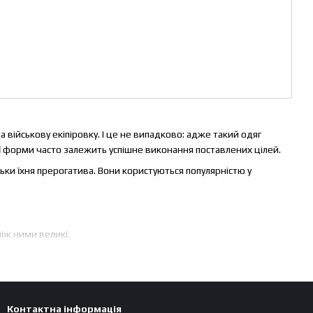
а військову екіпіровку. І це не випадково: адже такий одяг
ої форми часто залежить успішне виконання поставлених цілей.
ьки їхня прерогатива. Вони користуються популярністю у
іж ними великі.
ає спеціальний візерунок, який допомагає сховатися в
ним вибором для активного відпочинку на природі, полювання,
х і зносостійких тканин, щоб витримувати важкі умови
Контактна інформація