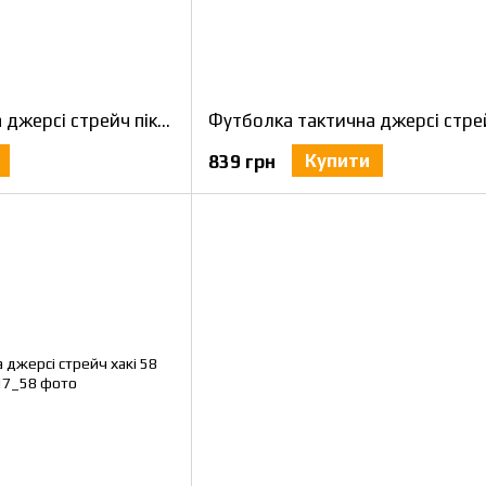
Футболка тактична джерсі стрейч піксель ЗСУ 58
Купити
839 грн