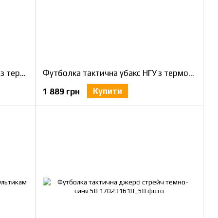
Футболка тактична Убакс чорна з термотканини CoolPass antistatic 58
Футболка тактична убакс НГУ з термотканини CoolPass antistatic 58
Купити
1 889 грн