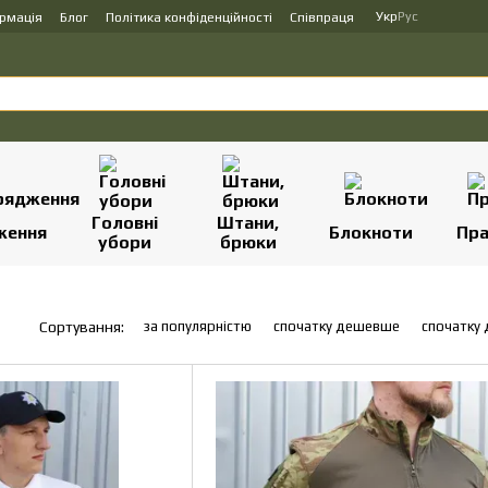
Укр
Рус
ормація
Блог
Політика конфіденційності
Співпраця
Головні
Штани,
ження
Блокноти
Пр
убори
брюки
за популярністю
спочатку дешевше
спочатку
Сортування: