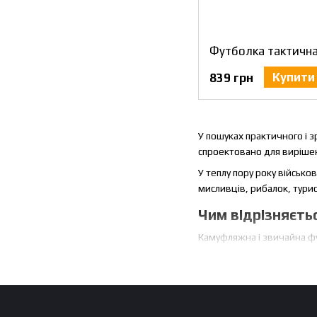
Купити
839 грн
У пошуках практичного і з
спроектовано для вирішен
У теплу пору року військ
мисливців, рибалок, турис
Чим відрізняєть
Камуфляжна і звичайна фу
Перша і найбільш очев
навколишньому середо
риболовлі або для вій
Друга відмінність - ц