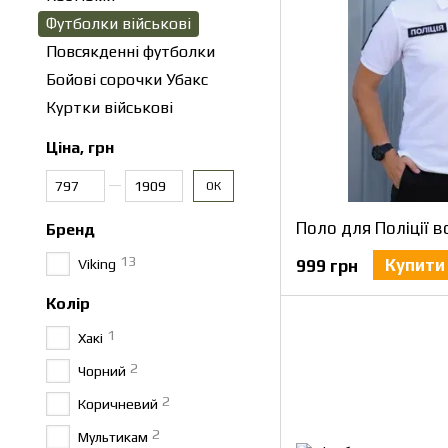
Футболки військові
Повсякденні футболки
Бойові сорочки Убакс
Куртки військові
Ціна, грн
Від Ціна, грн
До Ціна, грн
ОК
Бренд
13
Купити
Viking
999 грн
Колір
1
Хакі
2
Чорний
2
Коричневий
2
Мультикам