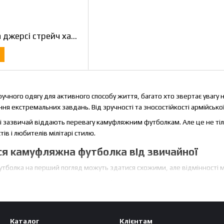
Футболка тактична джерсі стрейч хакі 58
ручного одягу для активного способу життя, багато хто звертає увагу н
ня екстремальних завдань. Від зручності та зносостійкості армійськ
ові зазвичай віддають перевагу камуфляжним футболкам. Але це не тіл
тів і любителів мілітарі стилю.
ся камуфляжна футболка від звичайної
тболка на перший погляд можуть здатися схожими, але відмінності м
идна відмінність - це дизайн. Футболка захисного кольору зазвичай м
вищі. Цей візерунок створений для маскування, що робить її ідеаль
ськових операцій.
е матеріал. Мілітарі футболки зазвичай виготовляються з більш міцни
Каталог
Клієнтам