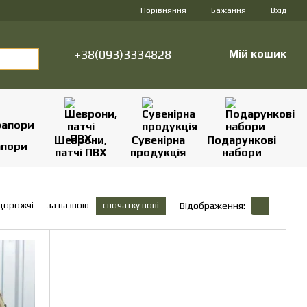
Порівняння
Бажання
Вхід
+38(093)3334828
Мій кошик
Шеврони,
Сувенірна
Подарункові
апори
патчі ПВХ
продукція
набори
 дорожчі
за назвою
спочатку нові
Відображення: