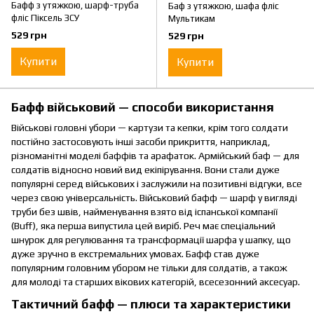
Бафф з утяжкою, шарф-труба
Баф з утяжкою, шафа фліс
фліс Піксель ЗСУ
Мультикам
529 грн
529 грн
Купити
Купити
Бафф військовий — способи використання
Військові головні убори — картузи та кепки, крім того солдати
постійно застосовують інші засоби прикриття, наприклад,
різноманітні моделі баффів та арафаток. Армійський баф — для
солдатів відносно новий вид екіпірування. Вони стали дуже
популярні серед військових і заслужили на позитивні відгуки, все
через свою універсальність. Військовий бафф — шарф у вигляді
труби без швів, найменування взято від іспанської компанії
(Buff), яка перша випустила цей виріб. Реч має спеціальний
шнурок для регулювання та трансформації шарфа у шапку, що
дуже зручно в екстремальних умовах. Бафф став дуже
популярним головним убором не тільки для солдатів, а також
для молоді та старших вікових категорій, всесезонний аксесуар.
Тактичний бафф — плюси та характеристики