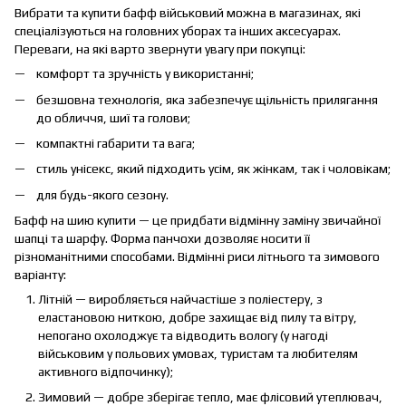
Вибрати та купити бафф військовий можна в магазинах, які
спеціалізуються на головних уборах та інших аксесуарах.
Переваги, на які варто звернути увагу при покупці:
комфорт та зручність у використанні;
безшовна технологія, яка забезпечує щільність прилягання
до обличчя, шиї та голови;
компактні габарити та вага;
стиль унісекс, який підходить усім, як жінкам, так і чоловікам;
для будь-якого сезону.
Бафф на шию купити — це придбати відмінну заміну звичайної
шапці та шарфу. Форма панчохи дозволяє носити її
різноманітними способами. Відмінні риси літнього та зимового
варіанту:
Літній — виробляється найчастіше з поліестеру, з
еластановою ниткою, добре захищає від пилу та вітру,
непогано охолоджує та відводить вологу (у нагоді
військовим у польових умовах, туристам та любителям
активного відпочинку);
Зимовий — добре зберігає тепло, має флісовий утеплювач,