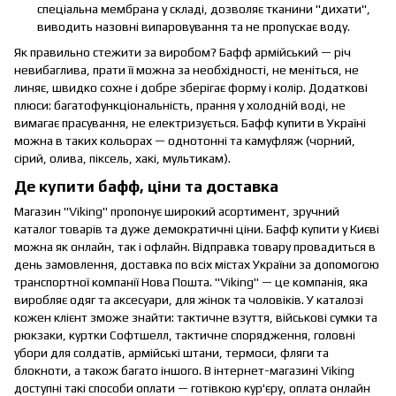
спеціальна мембрана у складі, дозволяє тканини "дихати",
виводить назовні випаровування та не пропускає воду.
Як правильно стежити за виробом? Бафф армійський — річ
невибаглива, прати її можна за необхідності, не меніться, не
линяє, швидко сохне і добре зберігає форму і колір. Додаткові
плюси: багатофункціональність, прання у холодній воді, не
вимагає прасування, не електризується. Бафф купити в Україні
можна в таких кольорах — однотонні та камуфляж (чорний,
сірий, олива, піксель, хакі, мультикам).
Де купити бафф, ціни та доставка
Магазин "Viking" пропонує широкий асортимент, зручний
каталог товарів та дуже демократичні ціни. Бафф купити у Києві
можна як онлайн, так і офлайн. Відправка товару провадиться в
день замовлення, доставка по всіх містах України за допомогою
транспортної компанії Нова Пошта. "Viking" — це компанія, яка
виробляє одяг та аксесуари, для жінок та чоловіків. У каталозі
кожен клієнт зможе знайти: тактичне взуття, військові сумки та
рюкзаки, куртки Софтшелл, тактичне спорядження, головні
убори для солдатів, армійські штани, термоси, фляги та
блокноти, а також багато іншого. В інтернет-магазині Viking
доступні такі способи оплати — готівкою кур'єру, оплата онлайн