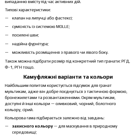
випаданню вмісту під час активних дій.
Типові характеристики:
клапан на липучці або фастексі;
сумісність із системою MOLLE;
посилені шви;
надійна фурнітура;
можливість розміщення з правого чи лівого боку.
Також можна підібрати розмір під конкретний тип гранати: РГД,
Ф-1, РГН тощо.
Камуфляжні варіанти та кольори
Найбільшим попитом користується підсумок для гранат
мультикам, адже він добре поєднується з тактичною формою,
бронежилетами та розвантаженнями. Окрім мультикам,
доступні й інші кольори — оливковий, чорний, болотного
кольору, сірий.
Кольорова гама підбирається залежно від завдань:
захисного кольору
— для маскування в природному
середовищі;