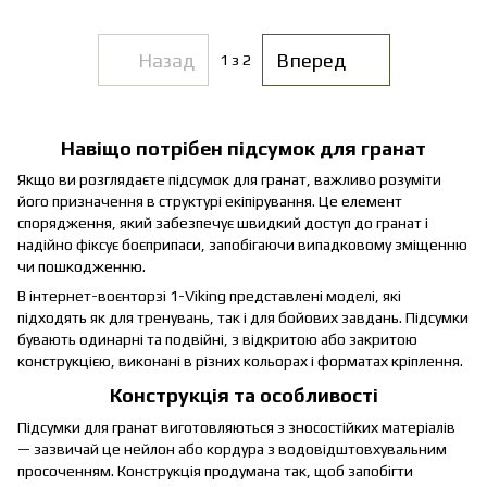
Назад
Вперед
1
з 2
Навіщо потрібен підсумок для гранат
Якщо ви розглядаєте підсумок для гранат, важливо розуміти
його призначення в структурі екіпірування. Це елемент
спорядження, який забезпечує швидкий доступ до гранат і
надійно фіксує боєприпаси, запобігаючи випадковому зміщенню
чи пошкодженню.
В інтернет-воєнторзі 1-Viking представлені моделі, які
підходять як для тренувань, так і для бойових завдань. Підсумки
бувають одинарні та подвійні, з відкритою або закритою
конструкцією, виконані в різних кольорах і форматах кріплення.
Конструкція та особливості
Підсумки для гранат виготовляються з зносостійких матеріалів
— зазвичай це нейлон або кордура з водовідштовхувальним
просоченням. Конструкція продумана так, щоб запобігти