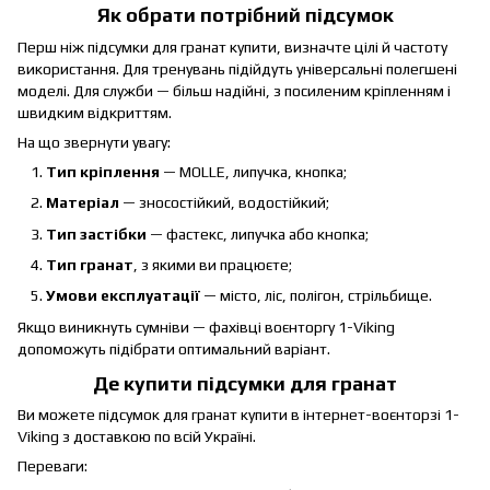
Як обрати потрібний підсумок
Перш ніж підсумки для гранат купити, визначте цілі й частоту
використання. Для тренувань підійдуть універсальні полегшені
моделі. Для служби — більш надійні, з посиленим кріпленням і
швидким відкриттям.
На що звернути увагу:
Тип кріплення
— MOLLE, липучка, кнопка;
Матеріал
— зносостійкий, водостійкий;
Тип застібки
— фастекс, липучка або кнопка;
Тип гранат
, з якими ви працюєте;
Умови експлуатації
— місто, ліс, полігон, стрільбище.
Якщо виникнуть сумніви — фахівці воєнторгу 1-Viking
допоможуть підібрати оптимальний варіант.
Де купити підсумки для гранат
Ви можете підсумок для гранат купити в інтернет-воєнторзі 1-
Viking з доставкою по всій Україні.
Переваги: