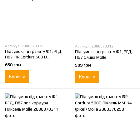
Артикул: 2080370338
Артикул: 2080370312
Підсумок під гранату Ф1, РГД,
Підсумок під гранату Ф1, РГД,
П67 IRR Cordura 500 D
П67 Олива Molle
Мультикам (multicam) Molle
650 грн
599 грн
Купити
Купити