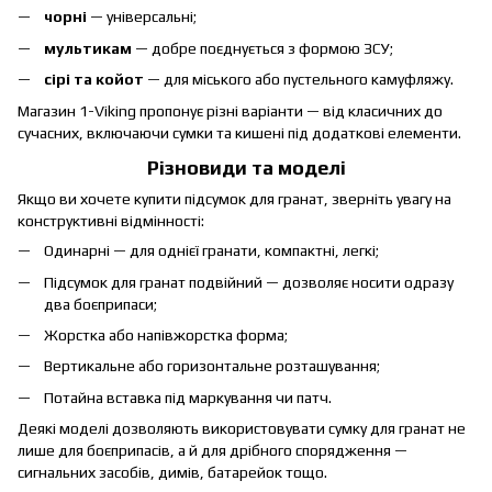
чорні
— універсальні;
мультикам
— добре поєднується з формою ЗСУ;
сірі та койот
— для міського або пустельного камуфляжу.
Магазин 1-Viking пропонує різні варіанти — від класичних до
сучасних, включаючи сумки та кишені під додаткові елементи.
Різновиди та моделі
Якщо ви хочете купити підсумок для гранат, зверніть увагу на
конструктивні відмінності:
Одинарні — для однієї гранати, компактні, легкі;
Підсумок для гранат подвійний — дозволяє носити одразу
два боєприпаси;
Жорстка або напівжорстка форма;
Вертикальне або горизонтальне розташування;
Потайна вставка під маркування чи патч.
Деякі моделі дозволяють використовувати сумку для гранат не
лише для боєприпасів, а й для дрібного спорядження —
сигнальних засобів, димів, батарейок тощо.