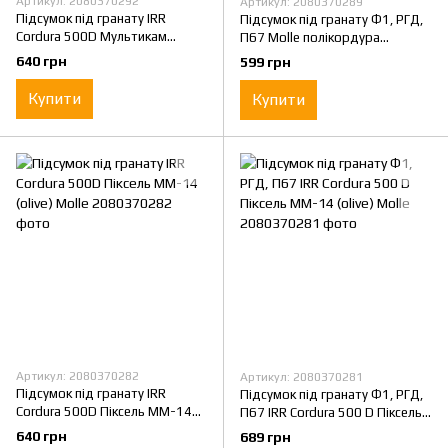
Артикул: 2080370292
Артикул: 2080370289
Підсумок під гранату IRR
Підсумок під гранату Ф1, РГД,
Cordura 500D Мультикам
П67 Molle полікордура
(multicam) Molle
Мультикам
640 грн
599 грн
Купити
Купити
Артикул: 2080370282
Артикул: 2080370281
Підсумок під гранату IRR
Підсумок під гранату Ф1, РГД,
Cordura 500D Піксель MM-14
П67 IRR Cordura 500 D Піксель
(olive) Molle
MM-14 (olive) Molle
640 грн
689 грн