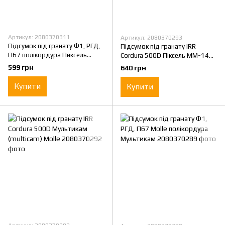
Артикул: 2080370311
Артикул: 2080370293
Підсумок під гранату Ф1, РГД,
Підсумок під гранату IRR
П67 полікордура Пиксель
Cordura 500D Піксель MM-14
Molle
(pixel) Molle
599 грн
640 грн
Купити
Купити