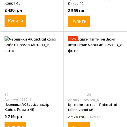
Койот 45
Олива 45
2 436 грн
2 569 грн
Купити
Купити
−2%
20
23
Артикул: 1290_6
Артикул: 125128_6
Черевики AK tactical колір
Кросівки тактичні Вікінг літні
Койот. Розмір 46
Urban чорні 46
2 719 грн
2 576 грн
2 629 грн