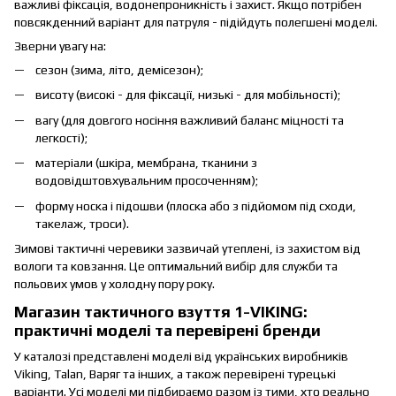
важливі фіксація, водонепроникність і захист. Якщо потрібен
повсякденний варіант для патруля - підійдуть полегшені моделі.
Зверни увагу на:
сезон (зима, літо, демісезон);
висоту (високі - для фіксації, низькі - для мобільності);
вагу (для довгого носіння важливий баланс міцності та
легкості);
матеріали (шкіра, мембрана, тканини з
водовідштовхувальним просоченням);
форму носка і підошви (плоска або з підйомом під сходи,
такелаж, троси).
Зимові тактичні черевики зазвичай утеплені, із захистом від
вологи та ковзання. Це оптимальний вибір для служби та
польових умов у холодну пору року.
Магазин тактичного взуття 1-VIKING:
практичні моделі та перевірені бренди
У каталозі представлені моделі від українських виробників
Viking, Talan, Варяг та інших, а також перевірені турецькі
варіанти. Усі моделі ми підбираємо разом із тими, хто реально