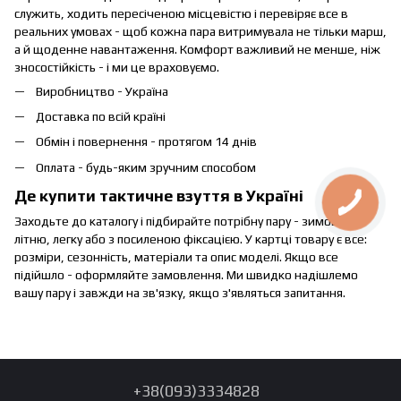
служить, ходить пересіченою місцевістю і перевіряє все в
реальних умовах - щоб кожна пара витримувала не тільки марш,
а й щоденне навантаження. Комфорт важливий не менше, ніж
зносостійкість - і ми це враховуємо.
Виробництво - Україна
Доставка по всій країні
Обмін і повернення - протягом 14 днів
Оплата - будь-яким зручним способом
Де купити тактичне взуття в Україні
Заходьте до каталогу і підбирайте потрібну пару - зимову або
літню, легку або з посиленою фіксацією. У картці товару є все:
розміри, сезонність, матеріали та опис моделі. Якщо все
підійшло - оформляйте замовлення. Ми швидко надішлемо
вашу пару і завжди на зв'язку, якщо з'являться запитання.
+38(093)3334828