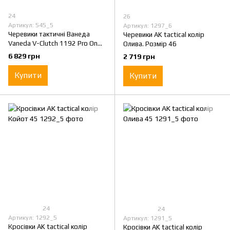
24
26
Артикул: 545_5
Артикул: 1297_6
Черевики тактичні Ванеда
Черевики AK tactical колір
Vaneda V-Clutch 1192 Pro On
Олива. Розмір 46
Duty з мембраною GoreTex
6 829 грн
2 719 грн
нубук Койот. Розмір 46
Купити
Купити
24
24
Артикул: 1292_5
Артикул: 1291_5
Кросівки AK tactical колір
Кросівки AK tactical колір