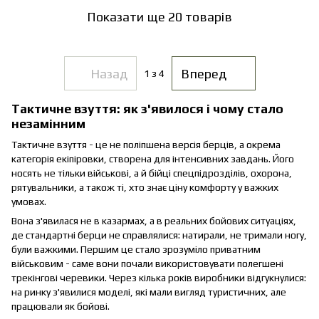
Показати ще 20 товарів
Назад
Вперед
1
з 4
Тактичне взуття: як з'явилося і чому стало
незамінним
Тактичне взуття - це не поліпшена версія берців, а окрема
категорія екіпіровки, створена для інтенсивних завдань. Його
носять не тільки військові, а й бійці спецпідрозділів, охорона,
рятувальники, а також ті, хто знає ціну комфорту у важких
умовах.
Вона з'явилася не в казармах, а в реальних бойових ситуаціях,
де стандартні берци не справлялися: натирали, не тримали ногу,
були важкими. Першим це стало зрозуміло приватним
військовим - саме вони почали використовувати полегшені
трекінгові черевики. Через кілька років виробники відгукнулися:
на ринку з'явилися моделі, які мали вигляд туристичних, але
працювали як бойові.