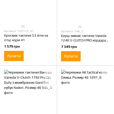
20
26
Артикул: 125114_41
Артикул: 546_5
Кросівки тактичні S3 літні на
Берці зимові тактичні Vaneda
сітці чорні 41
1246 V-CLUTCH PRO кордура
хакі. Розмір 46
1 579 грн
7 349 грн
Купити
Купити