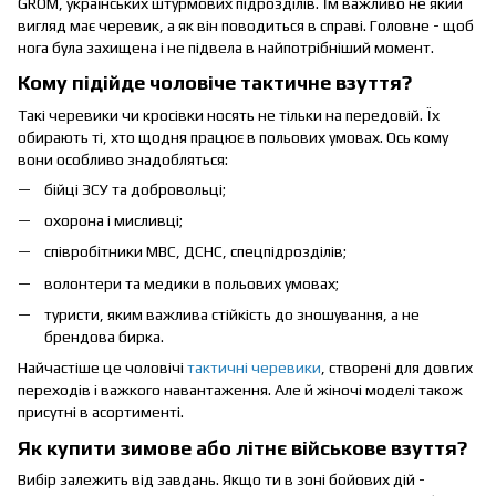
GROM, українських штурмових підрозділів. Їм важливо не який
вигляд має черевик, а як він поводиться в справі. Головне - щоб
нога була захищена і не підвела в найпотрібніший момент.
Кому підійде чоловіче тактичне взуття?
Такі черевики чи кросівки носять не тільки на передовій. Їх
обирають ті, хто щодня працює в польових умовах. Ось кому
вони особливо знадобляться:
бійці ЗСУ та добровольці;
охорона і мисливці;
співробітники МВС, ДСНС, спецпідрозділів;
волонтери та медики в польових умовах;
туристи, яким важлива стійкість до зношування, а не
брендова бирка.
Найчастіше це чоловічі
тактичні черевики
, створені для довгих
переходів і важкого навантаження. Але й жіночі моделі також
присутні в асортименті.
Як купити зимове або літнє військове взуття?
Вибір залежить від завдань. Якщо ти в зоні бойових дій -