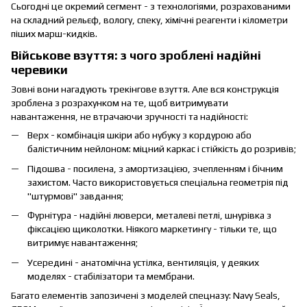
Сьогодні це окремий сегмент - з технологіями, розрахованими
на складний рельєф, вологу, спеку, хімічні реагенти і кілометри
піших марш-кидків.
Військове взуття: з чого зроблені надійні
черевики
Зовні вони нагадують трекінгове взуття. Але вся конструкція
зроблена з розрахунком на те, щоб витримувати
навантаження, не втрачаючи зручності та надійності:
Верх - комбінація шкіри або нубуку з кордурою або
балістичним нейлоном: міцний каркас і стійкість до розривів;
Підошва - посилена, з амортизацією, зчепленням і бічним
захистом. Часто використовується спеціальна геометрія під
"штурмові" завдання;
Фурнітура - надійні люверси, металеві петлі, шнурівка з
фіксацією щиколотки. Ніякого маркетингу - тільки те, що
витримує навантаження;
Усередині - анатомічна устілка, вентиляція, у деяких
моделях - стабілізатори та мембрани.
Багато елементів запозичені з моделей спецназу: Navy Seals,