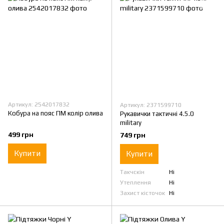
Артикул: 2542017832
Артикул: 2371599710
Кобура на пояс ПМ колір олива
Рукавички тактичні 4.5.0
military
499 грн
749 грн
Купити
Купити
Такчскін
Ні
Утеплення
Ні
Захист кісточок
Ні