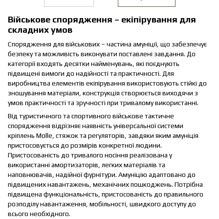
Військове спорядження – екіпірування для
складних умов
Спорядження для військових – частина амуніції, що забезпечує
безпеку та можливість виконувати поставлені завдання. До
категорії входять десятки найменувань, які поєднують
підвищені вимоги до надійності та практичності. Для
виробництва елементів екіпірування використовують стійкі до
зношування матеріали, конструкція створюється виходячи з
умов практичності та зручності при тривалому використанні.
Від туристичного та спортивного військове тактичне
спорядження відрізняє наявність універсальної системи
кріплень Molle, стяжок та регуляторів, завдяки яким амуніція
пристосовується до розмірів конкретної людини.
Пристосованість до тривалого носіння реалізована у
використанні амортизаторів, легких матеріалів та
наповнювачів, надійної фурнітури. Амуніцію адаптовано до
підвищених навантажень, механічних пошкоджень. Потрібна
підвищена функціональність, пристосованість до правильного
розподілу навантаження, мобільності, швидкого доступу до
всього необхідного.