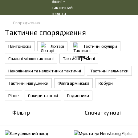
Спорядження
Тактичне спорядження
Плитоноска
Ліхтарі
Тактичні окуляри
Спальні мішки тактичні
Тактичні ремені
Наколінники та налокітники тактичні
Тактичні пальчатки
Тактичні навушники
Фляга армійська
Кобури
Різне
Сокири та ножі
Годинники
Фільтр
Спочатку нові