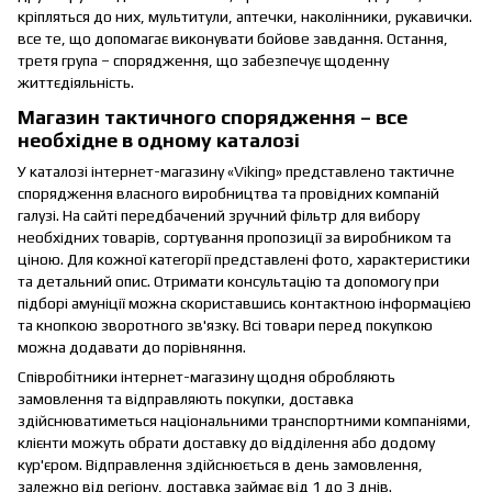
кріпляться до них, мультитули, аптечки, наколінники, рукавички.
все те, що допомагає виконувати бойове завдання. Остання,
третя група – спорядження, що забезпечує щоденну
життєдіяльність.
Магазин тактичного спорядження – все
необхідне в одному каталозі
У каталозі інтернет-магазину «Viking» представлено тактичне
спорядження власного виробництва та провідних компаній
галузі. На сайті передбачений зручний фільтр для вибору
необхідних товарів, сортування пропозиції за виробником та
ціною. Для кожної категорії представлені фото, характеристики
та детальний опис. Отримати консультацію та допомогу при
підборі амуніції можна скориставшись контактною інформацією
та кнопкою зворотного зв'язку. Всі товари перед покупкою
можна додавати до порівняння.
Співробітники інтернет-магазину щодня обробляють
замовлення та відправляють покупки, доставка
здійснюватиметься національними транспортними компаніями,
клієнти можуть обрати доставку до відділення або додому
кур'єром. Відправлення здійснюється в день замовлення,
залежно від регіону, доставка займає від 1 до 3 днів.