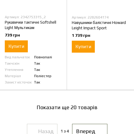
Артикул: 2342753315_2
Артикул: 2282604174
Рукавички тактичні Softshell
Навушники балістичні Howard
Light Мультикам
Leight Impact Sport
739 грн
1 739 грн
Купити
Купити
Вид пальчаток
Повнопалі
Такчскін
Так
Утеплення
Так
Матеріал
Поліестер
Захист кісточок
Так
Показати ще 20 товарів
Назад
Вперед
1
з 4