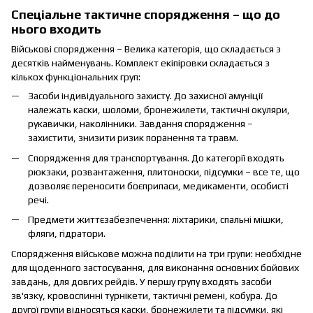
Спеціальне тактичне спорядження – що до
нього входить
Військові спорядження – Велика категорія, що складається з
десятків найменувань. Комплект екіпіровки складається з
кількох функціональних груп:
Засоби індивідуального захисту. До захисної амуніції
належать каски, шоломи, бронежилети, тактичні окуляри,
рукавички, наколінники. Завдання спорядження –
захистити, знизити ризик поранення та травм.
Спорядження для транспортування. До категорії входять
рюкзаки, розвантаження, плитоноски, підсумки – все те, що
дозволяє переносити боєприпаси, медикаменти, особисті
речі.
Предмети життєзабезпечення: ліхтарики, спальні мішки,
фляги, гідратори.
Спорядження військове можна поділити на три групи: необхідне
для щоденного застосування, для виконання основних бойових
завдань, для довгих рейдів. У першу групу входять засоби
зв'язку, кровоспинні турнікети, тактичні ремені, кобура. До
другої групи відносяться каски, бронежилети та підсумки, які