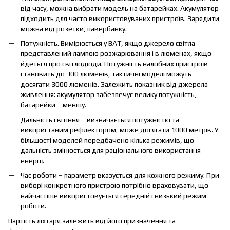
від часу, можна вибрати модель на батарейках. Акумулятор
підходить для часто використовуваних пристроїв. Зарядити
можна від розетки, павербанку.
Потужність. Вимірюється у ВАТ, якщо джерело світла
представлений лампою розжарювання і в люменах, якщо
йдеться про світлодіоди. Потужність налобних пристроїв
становить до 300 люменів, тактичні моделі можуть
досягати 3000 люменів. Залежить показник від джерела
живлення: акумулятор забезпечує велику потужність,
батарейки – меншу.
Дальність світіння – визначається потужністю та
використаним рефлектором, може досягати 1000 метрів. У
більшості моделей передбачено кілька режимів, що
дальність змінюється для раціонального використання
енергії.
Час роботи – параметр вказується для кожного режиму. При
виборі конкретного пристрою потрібно враховувати, що
найчастіше використовується середній і низький режим
роботи.
Вартість ліхтаря залежить від його призначення та