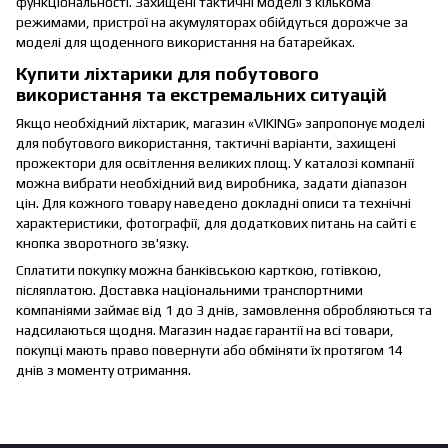
функціональності. Захищені тактичні моделі з кількома
режимами, пристрої на акумуляторах обійдуться дорожче за
моделі для щоденного використання на батарейках.
Купити ліхтарики для побутового
використання та екстремальних ситуацій
Якщо необхідний ліхтарик, магазин «VIKING» запропонує моделі
для побутового використання, тактичні варіанти, захищені
прожектори для освітлення великих площ. У каталозі компанії
можна вибрати необхідний вид виробника, задати діапазон
цін. Для кожного товару наведено докладні описи та технічні
характеристики, фотографії, для додаткових питань на сайті є
кнопка зворотного зв'язку.
Сплатити покупку можна банківською карткою, готівкою,
післяплатою. Доставка національними транспортними
компаніями займає від 1 до 3 днів, замовлення обробляються та
надсилаються щодня. Магазин надає гарантії на всі товари,
покупці мають право повернути або обміняти їх протягом 14
днів з моменту отримання.