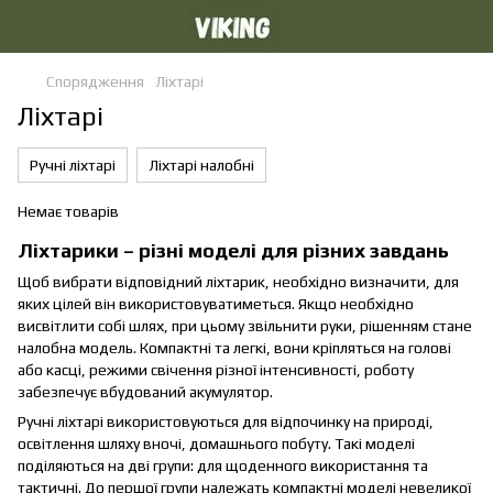
Спорядження
Ліхтарі
Ліхтарі
Ручні ліхтарі
Ліхтарі налобні
Немає товарів
Ліхтарики – різні моделі для різних завдань
Щоб вибрати відповідний ліхтарик, необхідно визначити, для
яких цілей він використовуватиметься. Якщо необхідно
висвітлити собі шлях, при цьому звільнити руки, рішенням стане
налобна модель. Компактні та легкі, вони кріпляться на голові
або касці, режими свічення різної інтенсивності, роботу
забезпечує вбудований акумулятор.
Ручні ліхтарі використовуються для відпочинку на природі,
освітлення шляху вночі, домашнього побуту. Такі моделі
поділяються на дві групи: для щоденного використання та
тактичні. До першої групи належать компактні моделі невеликої