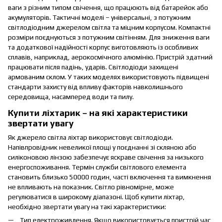
ваги з різним типом свічення, що працюють від батарейок або
акумуляторів. Тактичні моделі – універсальні, з потужним
світлодіодним джерелом світла та міцним корпусом. Компактні
розміри поєднуються з потужним світінням. Для зниження ваги
та додаткової надійності корпус виготовляють із особливих
сплавів, наприклад, аерокосмічного алюмінію. Пристрій здатний
працювати після падінь, ударів. Світлодіоди захищені
армованим склом. У таких моделях використовують підвищені
стандарти захисту від впливу факторів навколишнього
середовища, насамперед води та пилу.
Купити ліхтарик – на які характеристики
звертати увагу
Як джерело світла ліхтар використовує світлодіоди.
Напівпровідник невеликої площі у поєднанні зі скляною або
силіконовою лінзою забезпечує яскраве свічення за низького
енергоспоживання. Термін служби світлового елемента
становить близько 50000 годин, часті включення та вимкнення
не впливають на показник. Світло рівномірне, може
регулюватися в широкому діапазоні. Щоб купити ліхтар,
необхідно звертати увагу на такі характеристики:
Тип електроживлення. Якщо використовується пристрій час