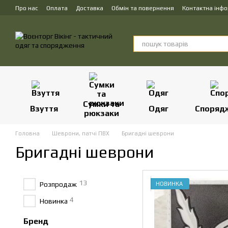
Перейти до основного контенту
Про нас
Оплата
Доставка
Обмін та повернення
Контактна інф
Сумки та
Взуття
Одяг
Споряд
рюкзаки
Головна
Шеврони, патчі ПВХ
Бригадні шеврони
Бригадні шеврони
13
Розпродаж
НОВИНКА
4
Новинка
Бренд