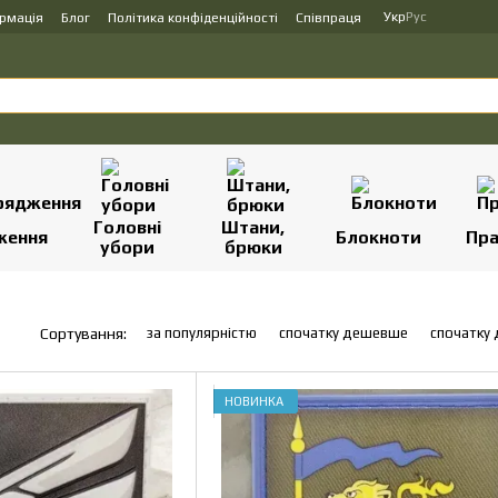
Укр
Рус
ормація
Блог
Політика конфіденційності
Співпраця
Головні
Штани,
ження
Блокноти
Пр
убори
брюки
за популярністю
спочатку дешевше
спочатку
Сортування:
НОВИНКА