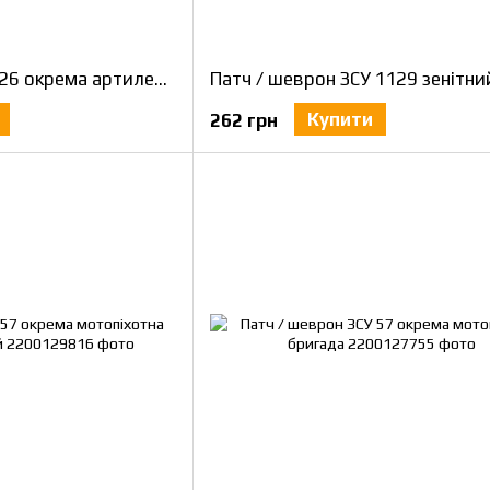
Патч / шеврон ЗСУ 26 окрема артилерійська бригада ОК Північ
Купити
262 грн