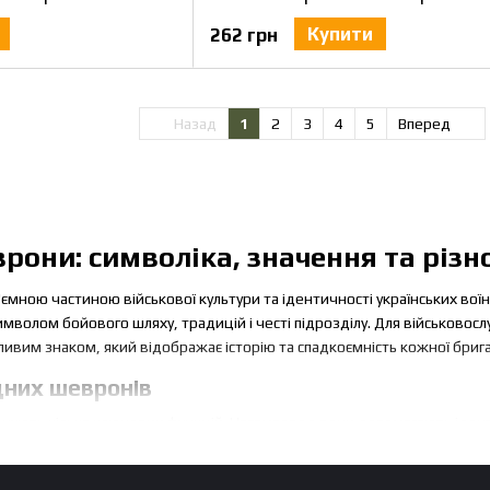
Купити
262 грн
Назад
1
2
3
4
5
Вперед
рони: символіка, значення та різ
'ємною частиною військової культури та ідентичності українських вої
символом бойового шляху, традицій і честі підрозділу. Для військово
вим знаком, який відображає історію та спадкоємність кожної бриг
дних шевронів
ують кілька ключових функцій. Насамперед вони допомагають іденти
 того, сучасні шеврони мають високу символічну цінність і нерідко с
нів можна виділити: