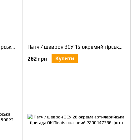
Патч / шеврон ЗСУ 15 окремий гірсько-штурмовий Севастопольський батальйон олива
Патч / шеврон ЗСУ 15 окремий гірсько-штурмовий Севастопольський батальйон
Купити
262 грн