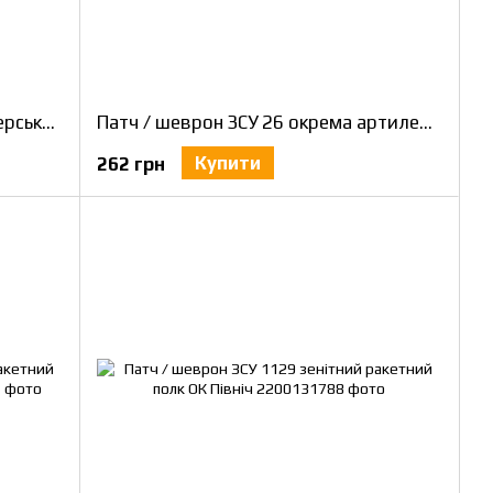
Патч / шеврон ЗСУ 68 окрема єгерська бригада ім. О.Добвуша ОК Захід
Патч / шеврон ЗСУ 26 окрема артилерийська бригада ОК Північ польовий
Купити
262 грн