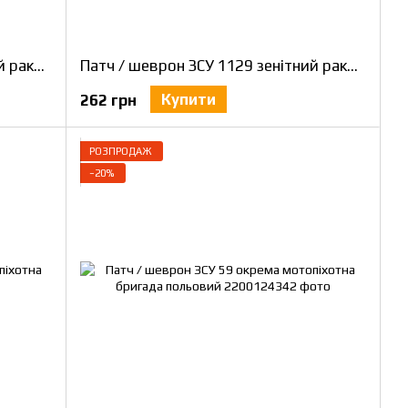
Патч / шеврон ЗСУ 1129 зенітний ракетний полк ОК Північ польовий
Патч / шеврон ЗСУ 1129 зенітний ракетний полк ОК Північ
Купити
262 грн
РОЗПРОДАЖ
−20%