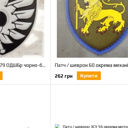
Патч / шеврон ЗСУ 79 ОДШБр чорно-білий
Купити
262 грн