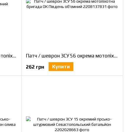
Патч / шеврон ЗСУ 56 окрема мотопіхотна бригада ОК Південь польовий об'ємний
Патч / шеврон ЗСУ 56 окрема мотопіхотна бригада ОК Південь об'ємний
Купити
262 грн