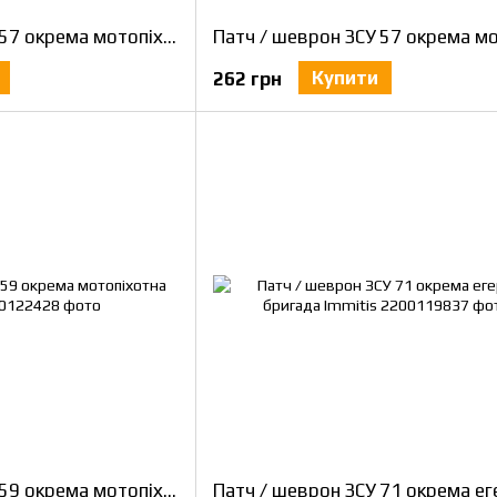
Патч / шеврон ЗСУ 57 окрема мотопіхотна бригада польовий
Купити
262 грн
Патч / шеврон ЗСУ 59 окрема мотопіхотна бригада