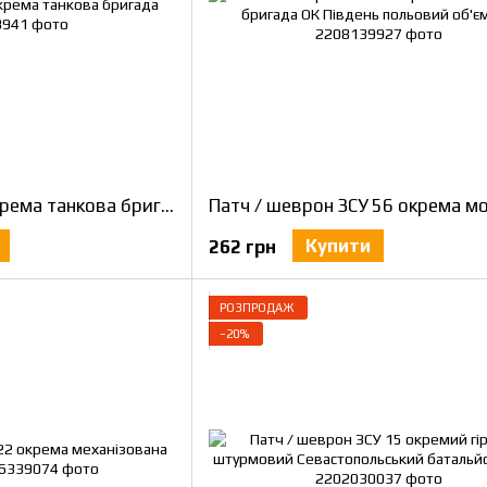
Патч / шеврон 3 окрема танкова бригада
Купити
262 грн
РОЗПРОДАЖ
−20%