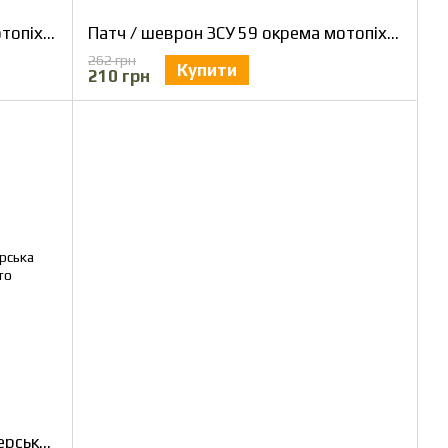
Патч / шеврон ЗСУ 57 окрема мотопіхотна бригада
Патч / шеврон ЗСУ 59 окрема мотопіхотна бригада польовий
262 грн
Купити
210 грн
Патч / шеврон ЗСУ 71 окрема егерська бригада Immitis