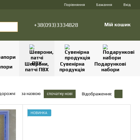
Порівняння
Бажання
Вхід
+38(093)3334828
Мій кошик
Шеврони,
Сувенірна
Подарункові
апори
патчі ПВХ
продукція
набори
 дорожчі
за назвою
спочатку нові
Відображення:
НОВИНКА