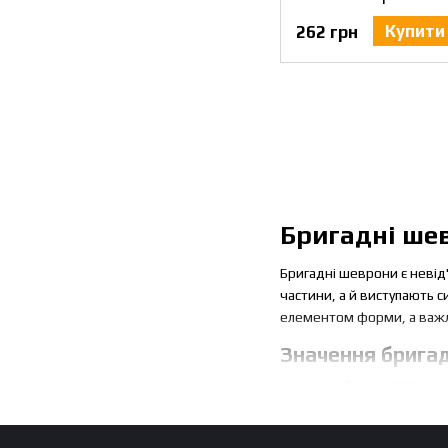
Купити
262 грн
Бригадні шев
Бригадні шеврони є невід
частини, а й виступають 
елементом форми, а важли
Значення брига
Шеврони бригад ЗСУ викон
бойового колективу. Крім
функцій військових шевро