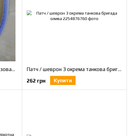
Патч / шеврон 60 окрема механізована бригада
Патч / шеврон 3 окрема танкова бригада олива
Купити
262 грн