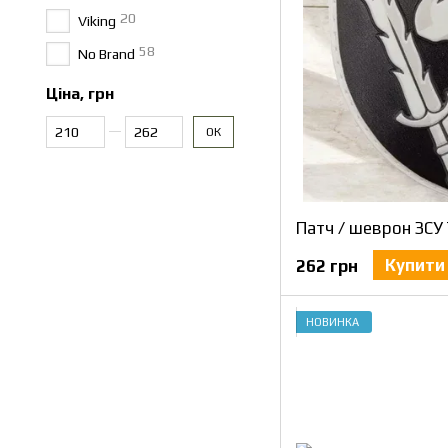
20
Viking
58
No Brand
Ціна, грн
Від Ціна, грн
До Ціна, грн
ОК
Купити
262 грн
НОВИНКА