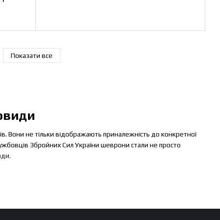
Показати все
новиди
нів. Вони не тільки відображають приналежність до конкретної
службовців Збройних Сил України шеврони стали не просто
ади.
фікувати підрозділ і забезпечують відчуття приналежності до
тають відзнакою, якою пишається кожен воїн. Серед основних