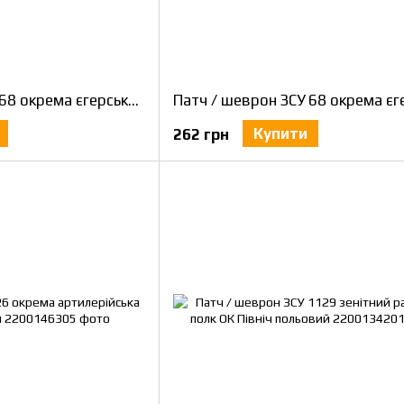
Патч / шеврон ЗСУ 68 окрема єгерська бригада ім. О.Добвуша ОК Захід польовий
Купити
262 грн