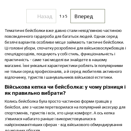
Назад
Вперед
1
з 5
Тематичні бейсболки вже давно стали невід'ємною частиною
повсякденного гардероба для багатьох людей. Однак серед
безлічі варіантів особливе місце займають тактичні бейсболки.
Ці головні убори, спочатку розроблені для військовослужбовців і
спецпідрозділів, поєднують у собі стиль, функціональність і
практичність - саме такі моделі ви знайдете в нашому
магазині. Їхні унікальні характеристики роблять їх популярними
не тільки серед професіоналів, а й серед любителів активного
відпочинку, туристів і шанувальників військової естетики.
Військова кепка чи бейсболка: у чому різниця і
як правильно вибрати?
Колись бейсболка була просто частиною форми гравців у
бейсбол, але з часом перетворилася на популярний аксесуар для
спортсменів, туристів і всіх, хто цінує комфорт. А ось кепка
з'явилася набагато раніше і використовувалася в
найрізноманітніших сферах - від військового обмундирування
до модних образів.