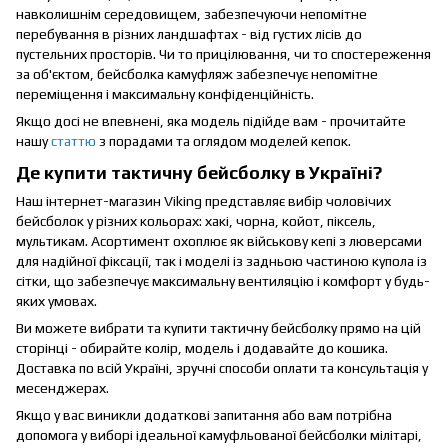
навколишнім середовищем, забезпечуючи непомітне
перебування в різних ландшафтах - від густих лісів до
пустельних просторів. Чи то прицілювання, чи то спостереження
за об'єктом, бейсболка камуфляж забезпечує непомітне
переміщення і максимальну конфіденційність.
Якщо досі не впевнені, яка модель підійде вам - прочитайте
нашу
статтю
з порадами та оглядом моделей кепок.
Де купити тактичну бейсболку в Україні?
Наш інтернет-магазин Viking представляє вибір чоловічих
бейсболок у різних кольорах: хакі, чорна, койот, піксель,
мультикам. Асортимент охоплює як військову кепі з люверсами
для надійної фіксації, так і моделі із задньою частиною купола із
сітки, що забезпечує максимальну вентиляцію і комфорт у будь-
яких умовах.
Ви можете вибрати та купити тактичну бейсболку прямо на цій
сторінці - обирайте колір, модель і додавайте до кошика.
Доставка по всій Україні, зручні способи оплати та консультація у
месенджерах.
Якщо у вас виникли додаткові запитання або вам потрібна
допомога у виборі ідеальної камуфльованої бейсболки мілітарі,