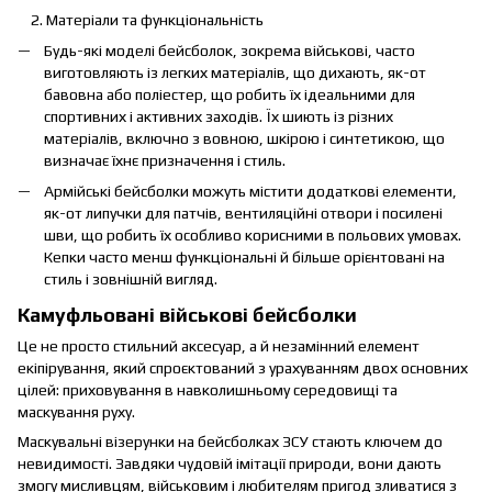
Матеріали та функціональність
Будь-які моделі бейсболок, зокрема військові, часто
виготовляють із легких матеріалів, що дихають, як-от
бавовна або поліестер, що робить їх ідеальними для
спортивних і активних заходів. Їх шиють із різних
матеріалів, включно з вовною, шкірою і синтетикою, що
визначає їхнє призначення і стиль.
Армійські бейсболки можуть містити додаткові елементи,
як-от липучки для патчів, вентиляційні отвори і посилені
шви, що робить їх особливо корисними в польових умовах.
Кепки часто менш функціональні й більше орієнтовані на
стиль і зовнішній вигляд.
Камуфльовані військові бейсболки
Це не просто стильний аксесуар, а й незамінний елемент
екіпірування, який спроєктований з урахуванням двох основних
цілей: приховування в навколишньому середовищі та
маскування руху.
Маскувальні візерунки на бейсболках ЗСУ стають ключем до
невидимості. Завдяки чудовій імітації природи, вони дають
змогу мисливцям, військовим і любителям пригод зливатися з