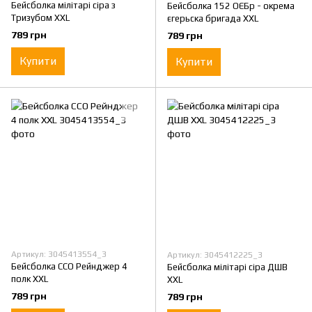
Бейсболка мілітарі сіра з
Бейсболка 152 ОЄБр - окрема
Тризубом XXL
єгерьска бригада XXL
789 грн
789 грн
Купити
Купити
Артикул: 3045413554_3
Артикул: 3045412225_3
Бейсболка ССО Рейнджер 4
Бейсболка мілітарі сіра ДШВ
полк XXL
XXL
789 грн
789 грн