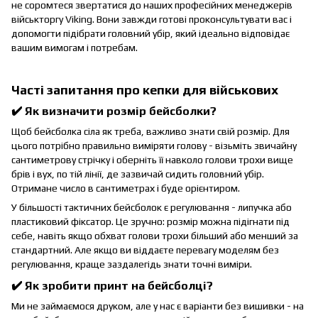
не соромтеся звертатися до наших професійних менеджерів
військторгу Viking. Вони завжди готові проконсультувати вас і
допомогти підібрати головний убір, який ідеально відповідає
вашим вимогам і потребам.
Часті запитання про кепки для військових
✔️ Як визначити розмір бейсболки?
Щоб бейсболка сіла як треба, важливо знати свій розмір. Для
цього потрібно правильно виміряти голову - візьміть звичайну
сантиметрову стрічку і оберніть її навколо голови трохи вище
брів і вух, по тій лінії, де зазвичай сидить головний убір.
Отримане число в сантиметрах і буде орієнтиром.
У більшості тактичних бейсболок є регулювання - липучка або
пластиковий фіксатор. Це зручно: розмір можна підігнати під
себе, навіть якщо обхват голови трохи більший або менший за
стандартний. Але якщо ви віддаєте перевагу моделям без
регулювання, краще заздалегідь знати точні виміри.
✔️ Як зробити принт на бейсболці?
Ми не займаємося друком, але у нас є варіанти без вишивки - на