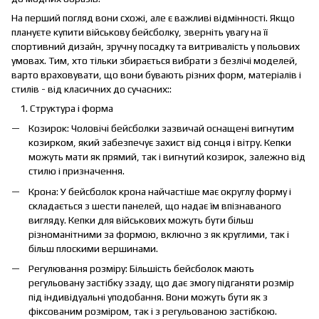
На перший погляд вони схожі, але є важливі відмінності. Якщо
плануєте купити військову бейсболку, зверніть увагу на її
спортивний дизайн, зручну посадку та витривалість у польових
умовах. Тим, хто тільки збирається вибрати з безлічі моделей,
варто враховувати, що вони бувають різних форм, матеріалів і
стилів - від класичних до сучасних::
Структура і форма
Козирок: Чоловічі бейсболки зазвичай оснащені вигнутим
козирком, який забезпечує захист від сонця і вітру. Кепки
можуть мати як прямий, так і вигнутий козирок, залежно від
стилю і призначення.
Крона: У бейсболок крона найчастіше має округлу форму і
складається з шести панелей, що надає їм впізнаваного
вигляду. Кепки для військових можуть бути більш
різноманітними за формою, включно з як круглими, так і
більш плоскими вершинами.
Регулювання розміру: Більшість бейсболок мають
регульовану застібку ззаду, що дає змогу підганяти розмір
під індивідуальні уподобання. Вони можуть бути як з
фіксованим розміром, так і з регульованою застібкою.