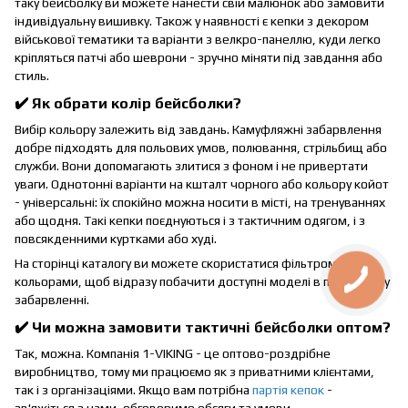
таку бейсболку ви можете нанести свій малюнок або замовити
індивідуальну вишивку. Також у наявності є кепки з декором
військової тематики та варіанти з велкро-панеллю, куди легко
кріпляться патчі або шеврони - зручно міняти під завдання або
стиль.
✔️ Як обрати колір бейсболки?
Вибір кольору залежить від завдань. Камуфляжні забарвлення
добре підходять для польових умов, полювання, стрільбищ або
служби. Вони допомагають злитися з фоном і не привертати
уваги. Однотонні варіанти на кшталт чорного або кольору койот
- універсальні: їх спокійно можна носити в місті, на тренуваннях
або щодня. Такі кепки поєднуються і з тактичним одягом, і з
повсякденними куртками або худі.
На сторінці каталогу ви можете скористатися фільтром за
кольорами, щоб відразу побачити доступні моделі в потрібному
забарвленні.
✔️ Чи можна замовити тактичні бейсболки оптом?
Так, можна. Компанія 1-VIKING - це оптово-роздрібне
виробництво, тому ми працюємо як з приватними клієнтами,
так і з організаціями. Якщо вам потрібна
партія кепок
-
зв'яжіться з нами, обговоримо обсяги та умови.