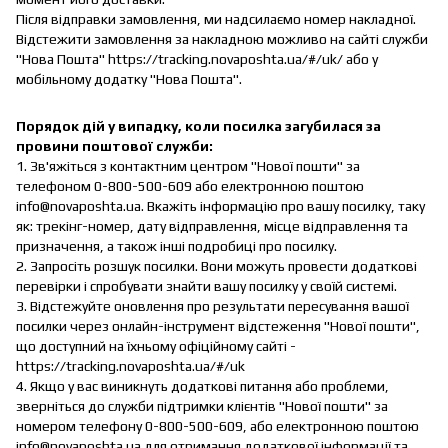
Після відправки замовлення, ми надсилаємо номер накладної.
Відстежити замовлення за накладною можливо на сайті служби
"Нова Пошта" https://tracking.novaposhta.ua/#/uk/ або у
мобільному додатку "Нова Пошта".
Порядок дій у випадку, коли посилка загубилася за
провини поштової служби:
1. Зв'яжіться з контактним центром "Нової пошти" за
телефоном 0-800-500-609 або електронною поштою
info@novaposhta.ua. Вкажіть інформацію про вашу посилку, таку
як: трекінг-номер, дату відправлення, місце відправлення та
призначення, а також інші подробиці про посилку.
2. Запросіть розшук посилки. Вони можуть провести додаткові
перевірки і спробувати знайти вашу посилку у своїй системі.
3. Відстежуйте оновлення про результати пересування вашої
посилки через онлайн-інструмент відстеження "Нової пошти",
що доступний на їхньому офіційному сайті -
https://tracking.novaposhta.ua/#/uk
4. Якщо у вас виникнуть додаткові питання або проблеми,
зверніться до служби підтримки клієнтів "Нової пошти" за
номером телефону 0-800-500-609, або електронною поштою
info@novaposhta.ua для отримання додаткової інформації та