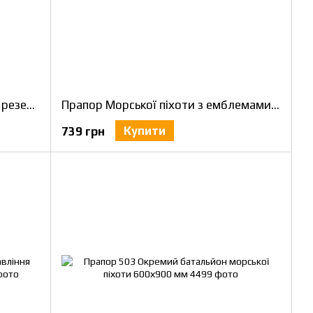
Прапор 380 окремий батальйон резерву морської піхоти 600х900 мм
Прапор Морської піхоти з емблемами бригад 600х900 мм
Купити
739 грн