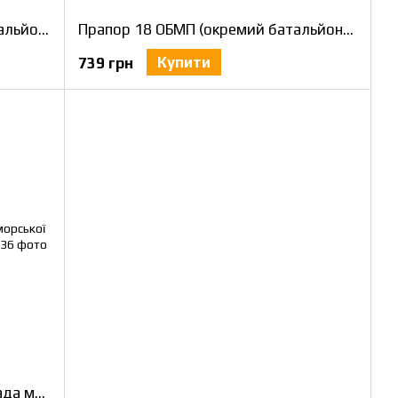
Прапор 137 ОБМП (окремий батальйон морської піхоти) ВМС України 600х900 мм
Прапор 18 ОБМП (окремий батальйон морської піхоти) ВМС України 600х900 мм
Купити
739 грн
Прапор 36 ОБрМП (окрема бригада морської піхоти) ВМС України 600х900 мм