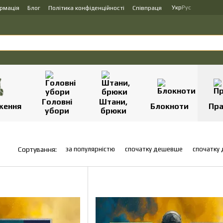
Укр
Рус
ормація
Блог
Політика конфіденційності
Співпраця
Головні
Штани,
ження
Блокноти
Пр
убори
брюки
за популярністю
спочатку дешевше
спочатку
Сортування: