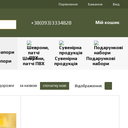
Порівняння
Бажання
Вхід
+38(093)3334828
Мій кошик
Шеврони,
Сувенірна
Подарункові
апори
патчі ПВХ
продукція
набори
 дорожчі
за назвою
спочатку нові
Відображення: