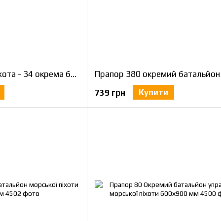
Прапор Морська піхота - 34 окрема бригада берегової охорони 600х900 мм
Купити
739 грн