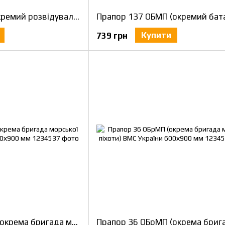
Прапор 140 ОРБ (окремий розвідувальний батальйон) ВМС України 600х900 мм
Купити
739 грн
Прапор 35 ОБрМП (окрема бригада морської піхоти) ВМС України 600х900 мм