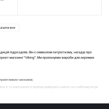
азати все
адицій підрозділів. Він є символом патріотизму, нагадує про
інтернет магазині "Viking". Ми пропонуємо вироби для окремих
сприятливих чинників:
ості та повітряності прапор майорить навіть на слабкому вітрі.
еться на сильному вітрі. Стійка до ультрафіолету тканина довше
аста тканина використовується для великих розмірів і в