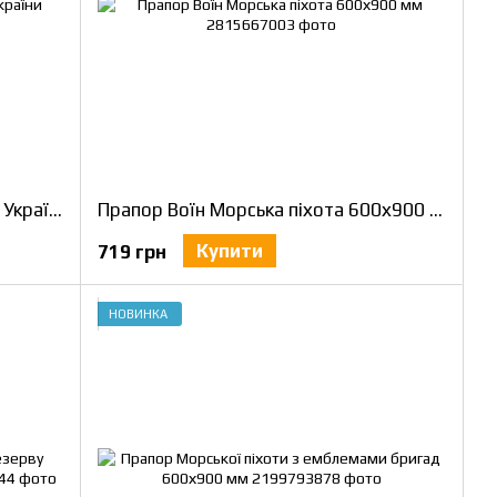
Прапор Воїн 36 ОБрМП з Гербом України 600х900 мм
Прапор Воїн Морська піхота 600х900 мм
Купити
719 грн
НОВИНКА