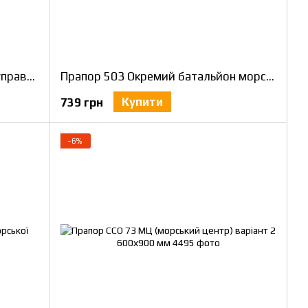
Прапор 80 Окремий батальйон управління морської піхоти 600х900 мм
Прапор 503 Окремий батальйон морської піхоти 600х900 мм
Купити
739 грн
−6%