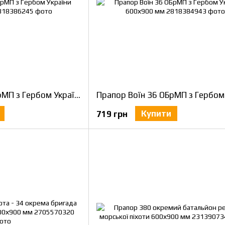
Прапор Воїн 38 ОБрМП з Гербом України 600х900 мм
Купити
719 грн