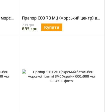
Прапор 501 Окремий батальйон морської піхоти 600х900 мм
Прапор ССО 73 МЦ (морський центр) варіант 2 600х900 мм
739 грн
Купити
695 грн