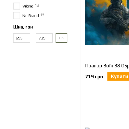
13
Viking
15
No Brand
Ціна, грн
Від Ціна, грн
До Ціна, грн
ОК
Прапор Воїн 38 О
Купити
719 грн