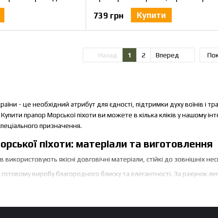
Купити
739 грн
Назад
1
2
Вперед
Пок
раїни - це необхідний атрибут для єдності, підтримки духу воїнів і тр
ні. Купити прапор Морської піхоти ви можете в кілька кліків у нашому 
 спеціального призначення.
Морської піхоти: матеріали та виготовлення
 використовують якісні довговічні матеріали, стійкі до зовнішніх не
готовому виробу благородного блиску та елегантності. За рахунок легк
ий матеріал з перфорованою структурою. Завдяки цьому, прапор не рв
арб, не накопичує вологу і тепло.
ля виготовлення невеликих прапорів розміром до 1000х1500 мм. Сітч