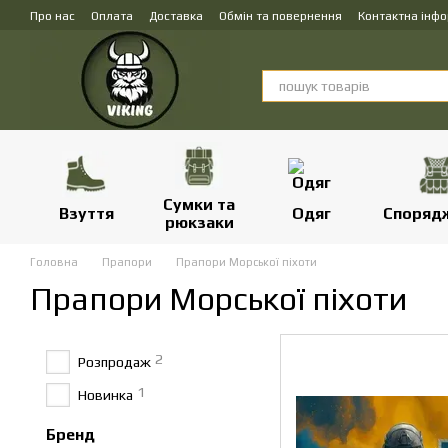
Перейти до основного контенту
Про нас
Оплата
Доставка
Обмін та повернення
Контактна інф
Сумки та
Взуття
Одяг
Споряд
рюкзаки
Головна
Прапори
Прапори Морської піхоти
Прапори Морської піхоти
2
Розпродаж
1
Новинка
Бренд