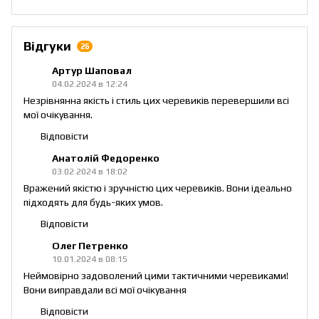
Відгуки
26
Артур Шаповал
04.02.2024 в 12:24
Незрівнянна якість і стиль цих черевиків перевершили всі
мої очікування.
Відповісти
Анатолій Федоренко
03.02.2024 в 18:02
Вражений якістю і зручністю цих черевиків. Вони ідеально
підходять для будь-яких умов.
Відповісти
Олег Петренко
10.01.2024 в 08:15
Неймовірно задоволений цими тактичними черевиками!
Вони виправдали всі мої очікування
Відповісти