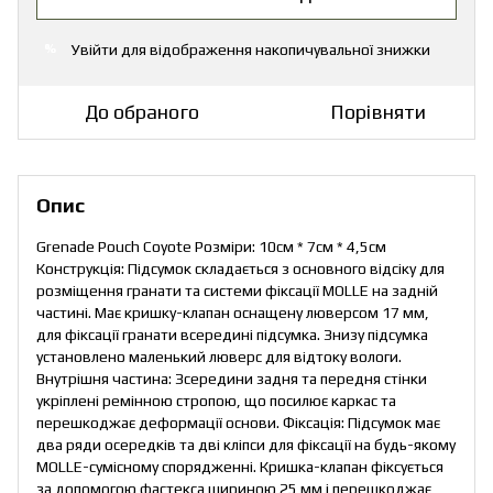
Увійти
для відображення накопичувальної знижки
%
До обраного
Порівняти
Опис
Grenade Pouch Coyote Розміри: 10см * 7см * 4,5см
Конструкція: Підсумок складається з основного відсіку для
розміщення гранати та системи фіксації MOLLE на задній
частині. Має кришку-клапан оснащену люверсом 17 мм,
для фіксації гранати всередині підсумка. Знизу підсумка
установлено маленький люверс для відтоку вологи.
Внутрішня частина: Зсередини задня та передня стінки
укріплені ремінною стропою, що посилює каркас та
перешкоджає деформації основи. Фіксація: Підсумок має
два ряди осередків та дві кліпси для фіксації на будь-якому
MOLLE-сумісному спорядженні. Кришка-клапан фіксується
за допомогою фастекса шириною 25 мм і перешкоджає