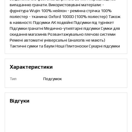
випаданню гранати. Використовувані матеріали: -
фурнітура Wujin 100% нейлон - ремінна стрічка 100%
поліестер - тканина: Oxford 1000D (100% поліестер) Також
в наявності: Підсумки АК подвійні Підсумки під турнікет
Підсумки гранатні Медично-утилітарні підсумки Сумки для
скидання магазинів Розвантажувально плечові системи
Ремені автоматні універсальні (аналогів не мають)
Тактичні сумки та баули Ноші Плитоноски Сухарні підсумки
Характеристики
Тип
Подсумок
Відгуки