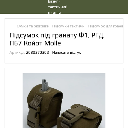
Сумки та рюкзаки
Підсумки тактичні
Підсумок для гранат
Підсумок під гранату Ф1, РГД,
П67 Койот Molle
Артикул:
2080370362
Написати відгук