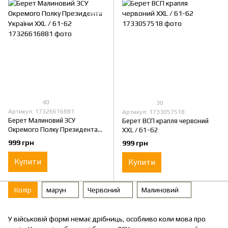
40
30
Артикул: 17326616881
Артикул: 1733057518
Берет Малиновий ЗСУ
Берет ВСП крапля червоний
Окремого Полку Президента
XXL / 61-62
України XXL / 61-62
999 грн
999 грн
Купити
Купити
Колір
марун
Червоний
Малиновий
У військовій формі немає дрібниць, особливо коли мова про