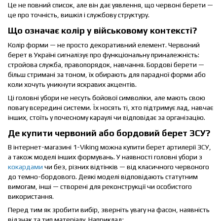
Це не повний список, але він дає уявлення, що червоні берети —
це про точність, вишкіл і службову структуру.
Що означає колір у військовому контексті?
Колір форми — не просто декоративний елемент. Червоний
берет в Україні сигналізує про функціональну приналежність:
стройова служба, правопорядок, навчання. Бордові берети —
більш стримані за тоном, їх обирають для парадної форми або
коли хочуть уникнути яскравих акцентів.
Ці головні убори не несуть бойової символіки, але мають свою
повагу всередині системи. Їх носять ті, хто підтримує лад, навчає
інших, стоїть у почесному караулі чи відповідає за організацію.
Де купити червоний або бордовий берет ЗСУ?
В інтернет-магазині 1-Viking можна купити берет артилерії ЗСУ,
а також моделі інших формувань. У наявності головні убори з
кокардами
чи без, різних відтінків — від класичного червоного
до темно-бордового. Деякі моделі відповідають статутним
вимогам, інші — створені для реконструкції чи особистого
використання.
Перед тим як зробити вибір, зверніть увагу на фасон, наявність
відзнак та тип матеріалу. Наприклад: