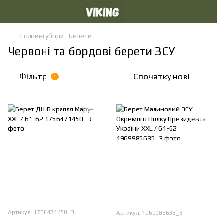
Головні убори
Берети
Червоні та бордові берети ЗСУ
Фільтр
Спочатку нові
1
Артикул: 1756471450_3
Артикул: 1969985635_3