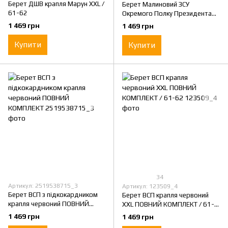
Берет ДШВ крапля Марун XXL /
Берет Малиновий ЗСУ
61-62
Окремого Полку Президента
України XXL / 61-62
1 469 грн
1 469 грн
Купити
Купити
34
Артикул: 2519538715_3
Артикул: 123509_4
Берет ВСП з підкокардником
Берет ВСП крапля червоний
крапля червоний ПОВНИЙ
XXL ПОВНИЙ КОМПЛЕКТ / 61-
КОМПЛЕКТ
62
1 469 грн
1 469 грн