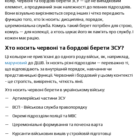
колір. Червоні та бордові берети ЗСУ — це не випадковий
елемент, а продуманий знак належності до певних підрозділів.
Вони візуально вирізняються серед інших і чітко передають
функцію того, хто їх носить: дисципліна, порядок,
церемоніальна служба. Комусь такий берет потрібен для строю,
комусь — для колекції, а хтось шукає його як пам’ять про службу. І
кожен має рацію.
Хто носить червоні та бордові берети ЗСУ?
Ці кольори не прив’язані до одного роду військ, як, наприклад,
маруновий
до ДШВ. Їх носять різні підрозділи — переважно ті,
що відповідають за внутрішній порядок, навчання чи
представницькі функції. Червоний і бордовий у цьому контексті
- це строгість, вивіреність, чіткість лінії.
Хто носить червоні берети в українському війську:
Артилерійські частини ЗСУ
ВСП - Військова служба правопорядку
Окремі підрозділи поліції та МВС
Церемоніальні формування та почесна варта
Курсанти військових вишів у стройовій підготовці