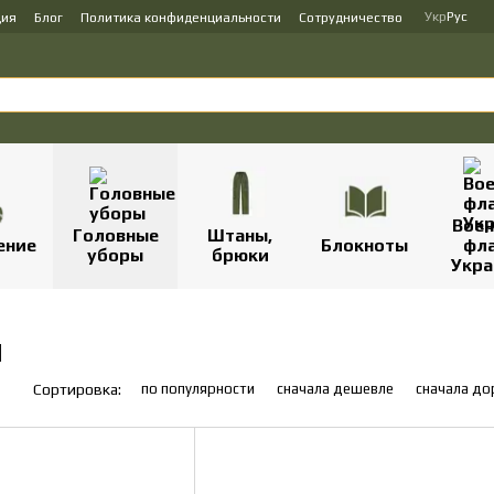
Укр
Рус
ция
Блог
Политика конфиденциальности
Сотрудничество
Вое
Головные
Штаны,
ение
Блокноты
фл
уборы
брюки
Укр
ы
по популярности
сначала дешевле
сначала д
Сортировка: