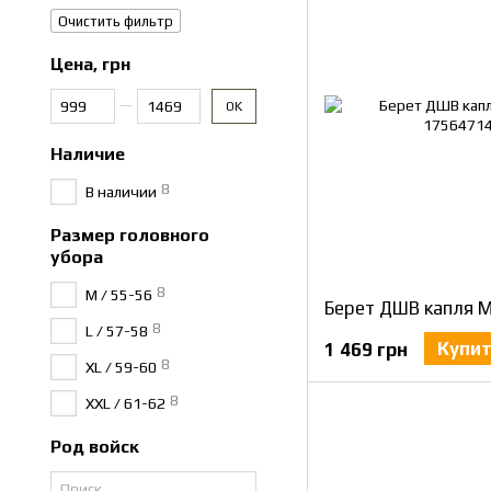
Очистить фильтр
Цена, грн
От Цена, грн
До Цена, грн
OK
Наличие
8
В наличии
Размер головного
убора
8
M / 55-56
Берет ДШВ капля М
8
L / 57-58
Купи
1 469 грн
8
XL / 59-60
8
XXL / 61-62
Род войск