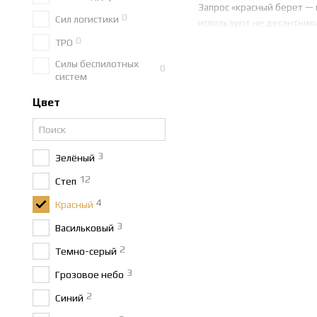
Запрос «красный берет — 
0
Сил логистики
используют не десантники
0
ТРО
Наиболее часто красные 
Силы беспилотных
артиллеристов и раке
0
систем
военной службы право
Цвет
отдельных частей На
военной полиции,
подразделений МВД и
3
Зелёный
курсантов и кадетов 
12
Степ
почётных караулов и 
4
Красный
Что означает к
3
Васильковый
Цвет в армейской системе
2
Темно-серый
символ боевого предназна
3
Грозовое небо
сдержанный вид — напри
2
Отдельно стоит упомянуть
Синий
задействованные в обесп