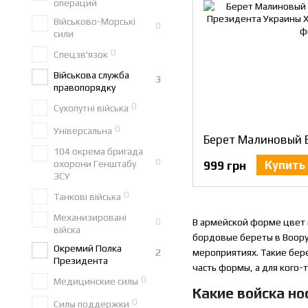
операций
Військово-Морські
0
сили
0
Спецзв'язок
Військова служба
3
правопорядку
0
Сухопутні війська
0
Універсальна
104 окрема бригада
0
охорони Генштабу
Купить
999 грн
ЗСУ
0
Танкові війська
Механизировані
0
В армейской форме цвет 
війска
бордовые береты в Воору
Окремий Полка
2
мероприятиях. Такие бере
Президента
часть формы, а для кого-
0
Медицинские силы
Какие войска но
0
Силы поддержки