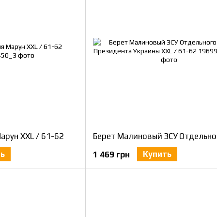
арун XXL / 61-62
ть
Купить
1 469 грн