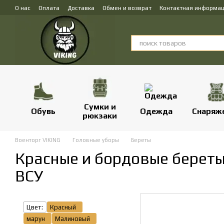
Перейти к основному контенту
О нас
Оплата
Доставка
Обмен и возврат
Контактная информа
Сумки и
Обувь
Одежда
Снаряж
рюкзаки
Военторг VIKING
Головные уборы
Береты
Красные и бордовые берет
ВСУ
Цвет:
Красный
марун
Малиновый