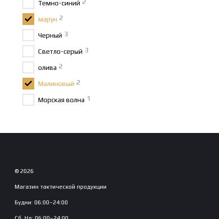
2
Темно-синий
Где купить кра
2
марун
В каталоге 1-Viking вы м
3
Черный
участия в мероприятиях и
3
Светло-серый
Мы подобрали модели, ко
2
олива
артиллеристов,
2
Малиновый
служащих ВСП и воен
1
Морская волна
бойцов НГУ,
церемониальных под
курсантов и стройовы
Обратите внимание на ма
голову.
Если вам нужен военный б
© 2026
просмотрите доступные 
Магазин тактической продукции
Будни: 06:00–24:00
Сб, Нд: 06:00–24:00