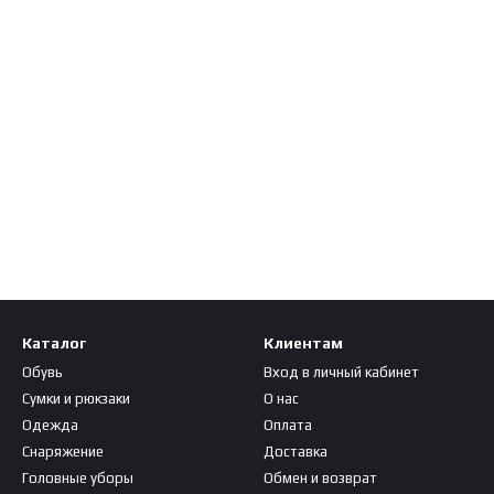
сный или бордовый военный берет?
ожете купить военный красный берет или выбрать вариант в бордовом
ли пополнения коллекции. В наличии есть фасоны с
кокардами
, эмбл
торые подойдут для:
ной полиции,
разделений,
х тренировок.
териал, наличие подкладки, тип застёжки и посадку. Размеры станд
Каталог
Клиентам
Обувь
Вход в личный кабинет
ерет красного цвета, который будет соответствовать не только цве
Сумки и рюкзаки
О нас
варианты.
Одежда
Оплата
Снаряжение
Доставка
Головные уборы
Обмен и возврат