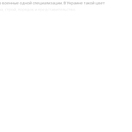
ко военные одной специализации. В Украине такой цвет
а, строй, порядок и представительство.
ссоциируется с формальностью, выучкой, контролем. Это не
оттенок используют в тех случаях, где требуется более
х Национальной гвардии. Его носят, как правило, сотрудники,