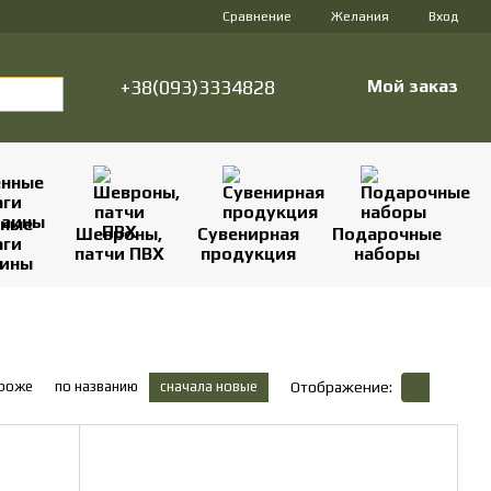
Сравнение
Желания
Вход
+38(093)3334828
Мой заказ
нные
Шевроны,
Сувенирная
Подарочные
аги
патчи ПВХ
продукция
наборы
аины
ороже
по названию
сначала новые
Отображение: