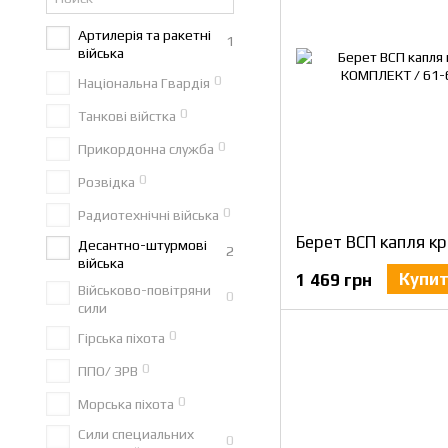
Артилерія та ракетні
1
війська
0
Національна Гвардія
0
Танкові війстка
0
Прикордонна служба
0
Розвідка
0
Радиотехнічні війська
Десантно-штурмові
2
війська
Купи
1 469 грн
Військово-повітряни
0
сили
0
Гірська піхота
0
ППО/ ЗРВ
0
Морська піхота
Сили специальних
0