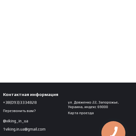
 цвете — в зависимости от цели: для строя, сбора формы,
емами или без них.
артные, ткань держит форму, возможна лёгкая подгонка под
Контактная информация
+38(093)3334828
ул. Довженко 22, Запорожье,
ту, но и смыслу, мы поможем выбрать. Напишите нам или
Украина, индекс 69000
Перезвонить вам?
Карта проезда
@viking_in_ua
1viking.in.ua@gmail.com