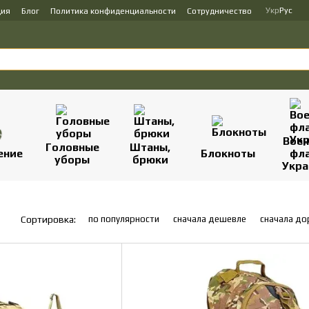
Укр
Рус
ция
Блог
Политика конфиденциальности
Сотрудничество
Вое
Головные
Штаны,
ение
Блокноты
фл
уборы
брюки
Укр
по популярности
сначала дешевле
сначала д
Сортировка: