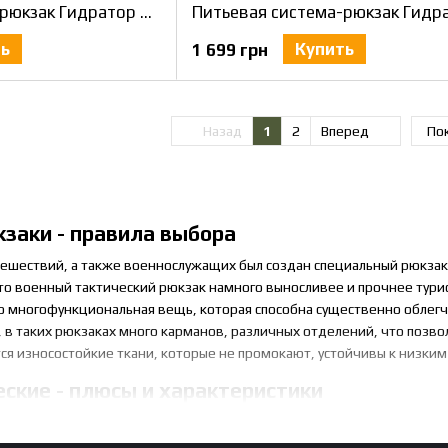
Питьевая система-рюкзак Гидратор воды мультикам 3л
ть
Купить
1 699 грн
Назад
1
2
Вперед
Пок
кзаки - правила выбора
тешествий, а также военнослужащих был создан специальный рюкзак 
 что военный тактический рюкзак намного выносливее и прочнее тур
о многофункциональная вещь, которая способна существенно облегчи
, в таких рюкзаках много карманов, различных отделений, что позв
ся износостойкие ткани, которые не промокают, устойчивы к низки
ские - плюсы и характеристики
ть в Украине можно в интернет-магазине, который специализируется
 ста литров, чем больше, тем лучше вместительность. Выбор зависи