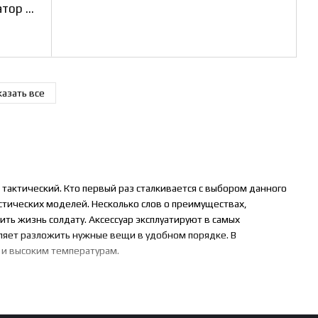
Питьевая система-рюкзак Гидратор воды койот 3л
азать все
тактический. Кто первый раз сталкивается с выбором данного
истических моделей. Несколько слов о преимуществах,
ть жизнь солдату. Аксессуар эксплуатируют в самых
оляет разложить нужные вещи в удобном порядке. В
м и высоким температурам.
 на продаже подобных аксессуаров. Они есть различных
т от целей и на какой период нужен наплечник. Немалую роль