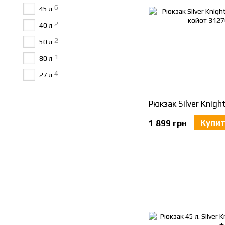
6
45 л
2
40 л
2
50 л
1
80 л
4
27 л
Купи
1 899 грн