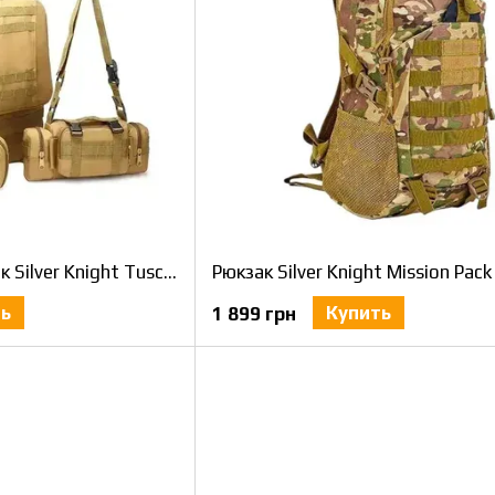
Тактический рюкзак Silver Knight Tuscan объемом 40+10 литров, цвет Койот
ть
Купить
1 899 грн