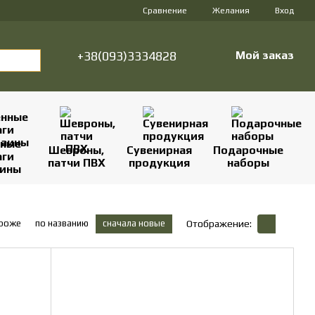
Сравнение
Желания
Вход
+38(093)3334828
Мой заказ
нные
Шевроны,
Сувенирная
Подарочные
аги
патчи ПВХ
продукция
наборы
аины
ороже
по названию
сначала новые
Отображение: