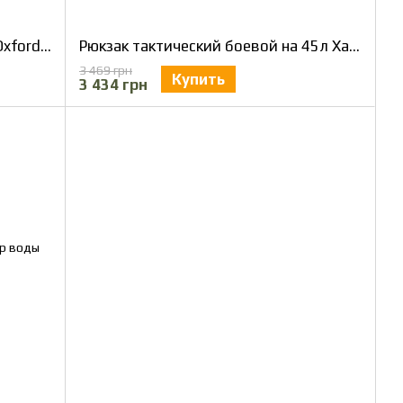
Рюкзак тактический 40 литров Oxford 1000 D Пиксель ММ-14 (olive) армейский, штурмовой
Рюкзак тактический боевой на 45л Хаки
3 469 грн
Купить
3 434 грн