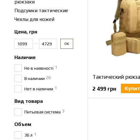
рюкзаки
Подсумки тактические
Чехлы для ножей
Цена, грн
От Цена, грн
До Цена, грн
OK
Наличие
1
Не в наявності
26
В наличии
1
Купи
2 499 грн
Нет в наличии
Вид товара
3
Питьевая система
Объем
1
36 л