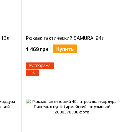
 13л
Рюкзак тактический SAMURAI 24л
Купить
1 469 грн
РАСПРОДАЖА
−2%