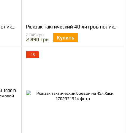
Рюкзак тактический 40 литров поликордура Мультикам (olive) армейский, штурмовой
Рюкзак тактический 40 литров поликордура Пиксель (coyote) армейский, штурмовой
2 949 грн
Купить
2 890 грн
−1%