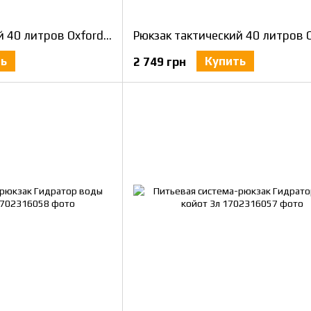
Рюкзак тактический 40 литров Oxford 1000 D Койот (coyote) армейский, штурмовой
ть
Купить
2 749 грн