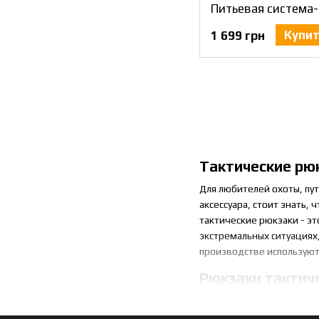
Купи
1 699 грн
Тактические рю
Для любителей охоты, пу
аксессуара, стоит знать,
тактические рюкзаки - эт
экстремальных ситуациях
производстве используют
Рюкзаки тактиче
Тактический рюкзак купи
объемов - от двадцати до