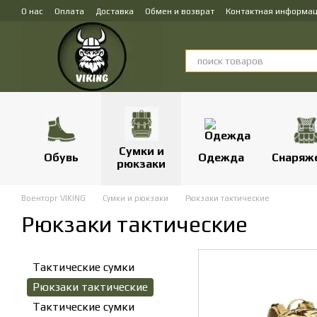
Перейти к основному контенту
О нас
Оплата
Доставка
Обмен и возврат
Контактная информа
Сумки и
Обувь
Одежда
Снаряж
рюкзаки
Военторг VIKING
Сумки и рюкзаки
Рюкзаки тактические
Рюкзаки тактические
Тактические сумки
Рюкзаки тактические
Тактические сумки