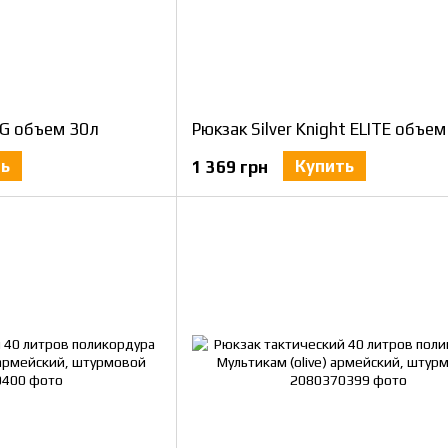
BG объем 30л
Рюкзак Silver Knight ELITE объем
ть
Купить
1 369 грн