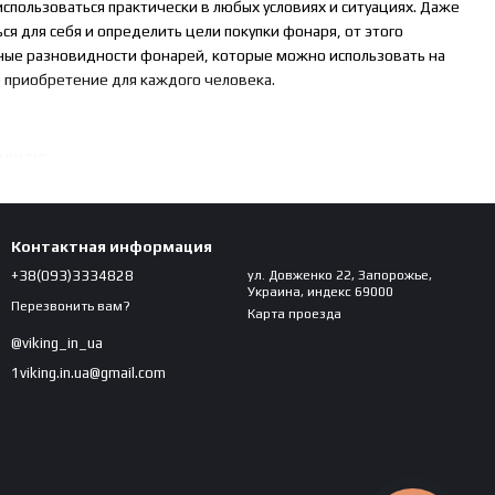
использоваться практически в любых условиях и ситуациях. Даже
я для себя и определить цели покупки фонаря, от этого
вные разновидности фонарей, которые можно использовать на
е приобретение для каждого человека.
 виды:
пользуется, как правило, для прогулок, имеет один или
Контактная информация
нкции (регулировка яркости);
+38(093)3334828
ул. Довженко 22, Запорожье,
аботы;
Украина, индекс 69000
Перезвонить вам?
ля оружия и прочего), используют во время проведения
Карта проезда
@viking_in_ua
ие размеры и отличная обтекаемость.
1viking.in.ua@gmail.com
рыбаков, охотников и военнослужащих. Все дело в удобной
ратить внимание при покупке фонаря: