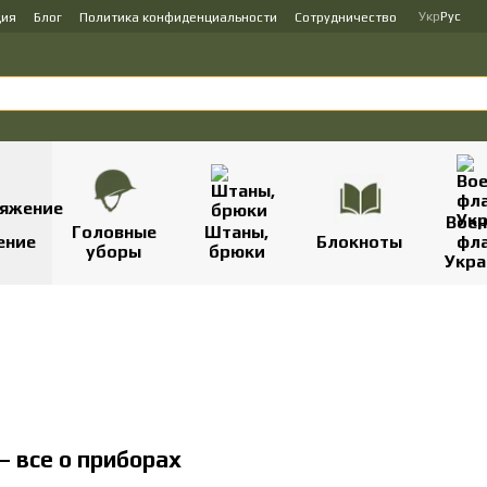
Укр
Рус
ция
Блог
Политика конфиденциальности
Сотрудничество
Вое
Головные
Штаны,
ение
Блокноты
фл
уборы
брюки
Укр
 все о приборах