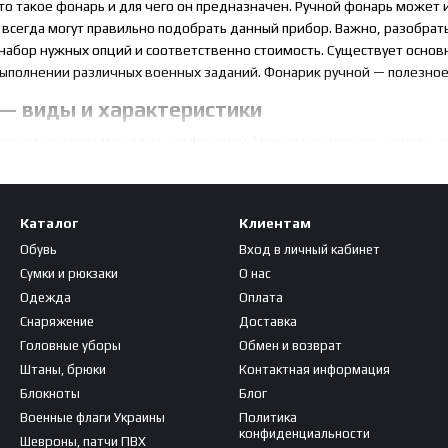
то такое фонарь и для чего он предназначен. Ручной фонарь может 
всегда могут правильно подобрать данный прибор. Важно, разобратьс
, набор нужных опций и соответственно стоимость. Существует осно
 выполнении различных военных заданий. Фонарик ручной — полезно
 — виды и характеристики
ров существует масса разных фонарей. Можно рассмотреть основные
повседневный или городской вариант, небольших размеров, ручной ис
Каталог
Клиентам
е крупные габариты, достаточная энергоемкость, дополнительные фу
Обувь
Вход в личный кабинет
ыбалки — прочный корпус, фокусировка луча и множество режимов р
Сумки и рюкзаки
О нас
 имеют кнопку моментального включения, специальное крепление (д
Одежда
Оплата
я яркость, противоударные и влагостойкие;
Снаряжение
Доставка
 — используются под водой, полностью водонепроницаемые, небольш
Головные уборы
Обмен и возврат
спространенный аксессуар. Этот прибор популярен среди туристов, 
Штаны, брюки
Контактная информация
петлей для запястья). Основные характеристики, на которые стоит об
Блокноты
Блог
Военные флаги Украины
Политика
конфиденциальности
Шевроны, патчи ПВХ