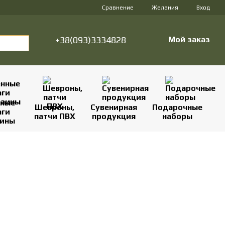
Сравнение
Желания
Вход
+38(093)3334828
Мой заказ
нные
Шевроны,
Сувенирная
Подарочные
аги
патчи ПВХ
продукция
наборы
аины