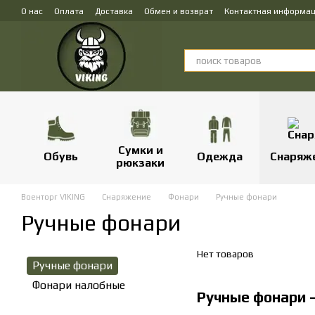
Перейти к основному контенту
О нас
Оплата
Доставка
Обмен и возврат
Контактная информа
Сумки и
Обувь
Одежда
Снаряж
рюкзаки
Военторг VIKING
Снаряжение
Фонари
Ручные фонари
Ручные фонари
Нет товаров
Ручные фонари
Фонари налобные
Ручные фонари —