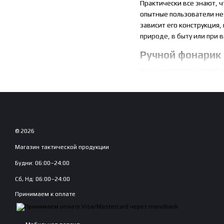
Практически все знают, ч
опытные пользователи не 
зависит его конструкция
природе, в быту или при
Ручной фонарик
На рынке световых прибо
универсальный — это 
несколько режимов;
туристический — боле
модели для охоты и р
© 2026
тактические фонари —
Магазин тактической продукции
боевых задач, высока
Будни: 06:00–24:00
фонари для дайвинга
Сб, Нд: 06:00–24:00
Ручные фонари — очень ра
Принимаем к оплате
форме (в виде трубки, с 
Яркость и мощность;