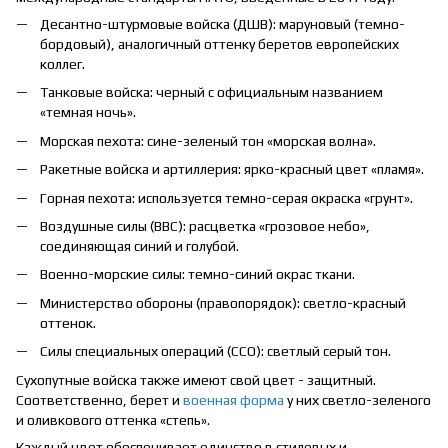
Десантно-штурмовые войска (ДШВ): маруновый (темно-
бордовый), аналогичный оттенку беретов европейских
коллег.
Танковые войска: черный с официальным названием
«темная ночь».
Морская пехота: сине-зеленый тон «морская волна».
Ракетные войска и артиллерия: ярко-красный цвет «пламя».
Горная пехота: используется темно-серая окраска «грунт».
Воздушные силы (ВВС): расцветка «грозовое небо»,
соединяющая синий и голубой.
Военно-морские силы: темно-синий окрас ткани.
Министерство обороны (правопорядок): светло-красный
оттенок.
Силы специальных операций (ССО): светлый серый тон.
Сухопутные войска также имеют свой цвет - защитный.
Соответственно, берет и
военная форма
у них светло-зеленого
и оливкового оттенка «степь».
Каждый цвет обеспечивает единство в стилевых и