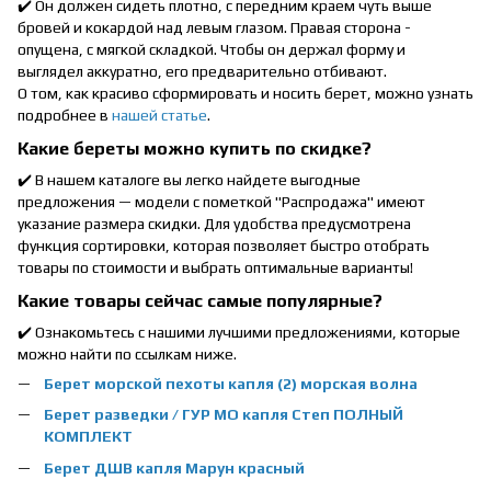
✔️ Он должен сидеть плотно, с передним краем чуть выше
бровей и кокардой над левым глазом. Правая сторона -
опущена, с мягкой складкой. Чтобы он держал форму и
выглядел аккуратно, его предварительно отбивают.
О том, как красиво сформировать и носить берет, можно
узнать
подробнее
в
нашей статье
.
Какие береты можно купить по скидке?
✔️ В нашем каталоге вы легко найдете выгодные
предложения — модели с пометкой "Распродажа" имеют
указание размера скидки. Для удобства предусмотрена
функция сортировки, которая позволяет быстро отобрать
товары по стоимости и выбрать оптимальные варианты!
Какие товары сейчас самые популярные?
✔️ Ознакомьтесь с нашими лучшими предложениями, которые
можно найти по ссылкам ниже.
Берет морской пехоты капля (2) морская волна
Берет разведки / ГУР МО капля Степ ПОЛНЫЙ
КОМПЛЕКТ
Берет ДШВ капля Марун красный