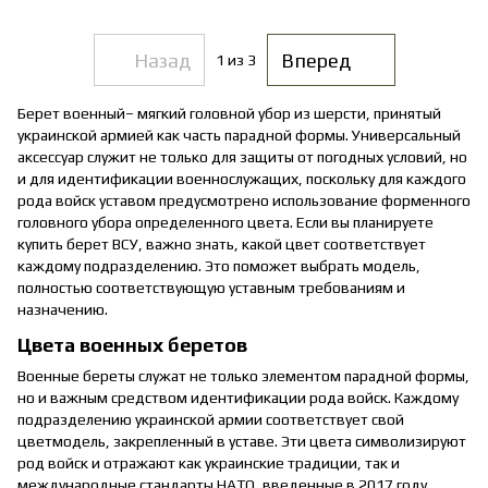
Назад
Вперед
1
из 3
Берет военный– мягкий головной убор из шерсти, принятый
украинской армией как часть парадной формы. Универсальный
аксессуар служит не только для защиты от погодных условий, но
и для идентификации военнослужащих, поскольку для каждого
рода войск уставом предусмотрено использование форменного
головного убора определенного цвета. Если вы планируете
купить берет ВСУ, важно знать, какой цвет соответствует
каждому подразделению. Это поможет выбрать модель,
полностью соответствующую уставным требованиям и
назначению.
Цвета военных беретов
Военные береты служат не только элементом парадной формы,
но и важным средством идентификации рода войск. Каждому
подразделению украинской армии соответствует свой
цветмодель, закрепленный в уставе. Эти цвета символизируют
род войск и отражают как украинские традиции, так и
международные стандарты НАТО, введенные в 2017 году.