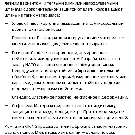
летним вариантом, и теплыми зимними непродуваемыми
штанами с дополнительной защитой от влаги, холода. Шьют
штаны из таких материалов:
Хлопок. Гипоаллергенная дышащая ткань, универсальный
вариант для теплой поры.
Поликоттон. Благодаря полиэстеру в составе материал не
мнется. Используют для демисезонного варианта.
Рип-стоп. Особая категория ткани, армированная
нейлоновым или другим волокном. Разрабатывалась по
заказу НАТО для пошива военного обмундирования.
Непродуваемая, водоустойчивая (при дополнительной
обработке), прочная материя. Армирование кевларом или
пара-амидным волокном повышает стойкость, наделяет
изделия огнеупорными свойствами.
Спандекс. Эластичное полотно, не склонное к деформации.
Софтшелл. Материал сохраняет тепло, отводит влагу,
защищает от дождя, холода, ветра. При этом одежда не
имеет лишнего объема и веса, не ограничивает движений.
Компания VIKING предлагает купить брюки в стиле милитари из
разных тканей. Мультикам, хаки, синий — далеко не весь