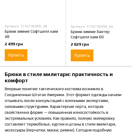
Артикул: 1716736999_48
Артикул: 1716736998_60
Брюки зимние Софтшелл хаки
Брюки зимние Хантер
48
Софтшелл хаки 60
2 499 грн
2 629 грн
Купить
Купить
Брюки в стиле милитари: практичность и
комфорт
Впервые понятие тактического костюма возникло в
Соединенных Штатах Америки. Этот формат одежды начали
отшивать после консультаций с военными экспертами,
силовыми структурами. Характерная черта, которая
свойственна форме — повышенная износостойкость в
экстремальных условиях. Как правило, полную экипировку
составляет термобелье, куртки и штаны в стиле милитари,
аксессуары (перчатки, маски, ремни). Сегодня подобную