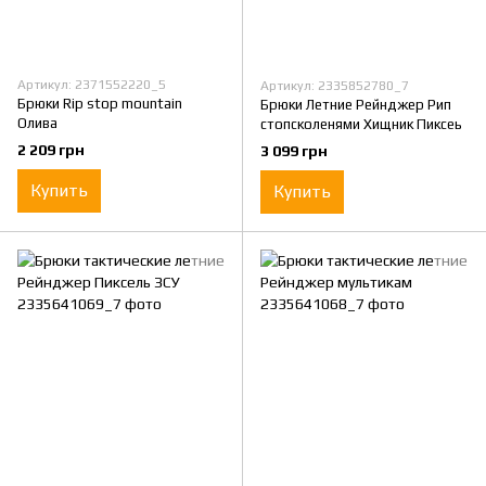
Артикул: 2371552220_5
Артикул: 2335852780_7
Брюки Rip stop mountain
Брюки Летние Рейнджер Рип
Олива
стопсколенями Хищник Пиксеь
2 209 грн
3 099 грн
Купить
Купить