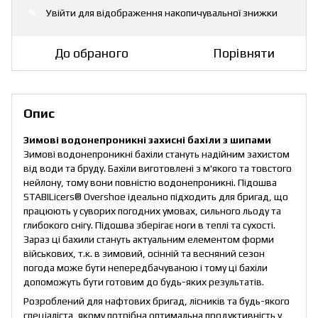
Увійти
для відображення накопичувальної знижки
%
До обраного
Порівняти
Опис
Зимові водонепроникні захисні бахіли з шипами
Зимові водонепроникні бахіли стануть надійним захистом
від води та бруду. Бахіли виготовлені з м'якого та товстого
нейлону, тому вони повністю водонепроникні. Підошва
STABILicers® Overshoe ідеально підходить для бригад, що
працюють у суворих погодних умовах, сильного льоду та
глибокого снігу. Підошва зберігає ноги в теплі та сухості.
Зараз ці бахили стануть актуальним елементом форми
військових, т.к. в зимовий, осінній та весняний сезон
погода може бути непередбачуваною і тому ці бахіли
допоможуть бути готовим до будь-яких результатів.
Розроблений для нафтових бригад, лісників та будь-якого
спеціаліста, якому потрібна оптимальна продуктивність у