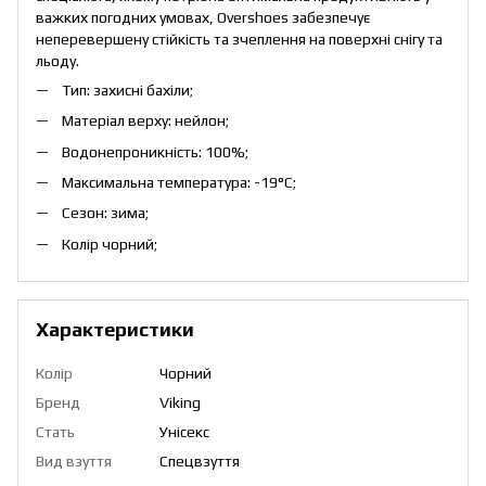
важких погодних умовах, Overshoes забезпечує
неперевершену стійкість та зчеплення на поверхні снігу та
льоду.
Тип: захисні бахіли;
Матеріал верху: нейлон;
Водонепроникність: 100%;
Максимальна температура: -19°C;
Сезон: зима;
Колір чорний;
Характеристики
Колір
Чорний
Бренд
Viking
Стать
Унісекс
Вид взуття
Спецвзуття