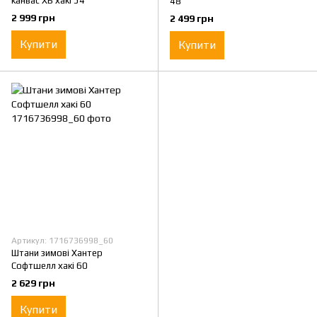
канвас ХБ хакі 54
48
2 999 грн
2 499 грн
Купити
Купити
Артикул: 1716736998_60
Штани зимові Хантер
Софтшелл хакі 60
2 629 грн
Купити