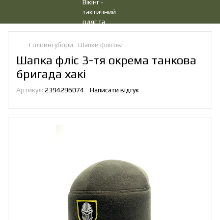
Головні убори
Шапки флісові
Шапка фліс 3-тя окрема танкова
бригада хакі
Артикул:
2394296074
Написати відгук