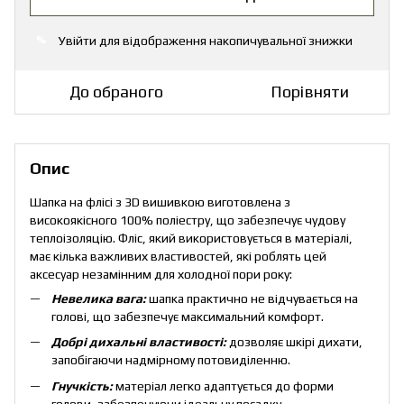
Увійти
для відображення накопичувальної знижки
%
До обраного
Порівняти
Опис
Шапка на флісі з 3D вишивкою виготовлена з
високоякісного 100% поліестру, що забезпечує чудову
теплоізоляцію. Фліс, який використовується в матеріалі,
має кілька важливих властивостей, які роблять цей
аксесуар незамінним для холодної пори року:
Невелика вага:
шапка практично не відчувається на
голові, що забезпечує максимальний комфорт.
Добрі дихальні властивості:
дозволяє шкірі дихати,
запобігаючи надмірному потовиділенню.
Гнучкість:
матеріал легко адаптується до форми
голови, забезпечуючи ідеальну посадку.