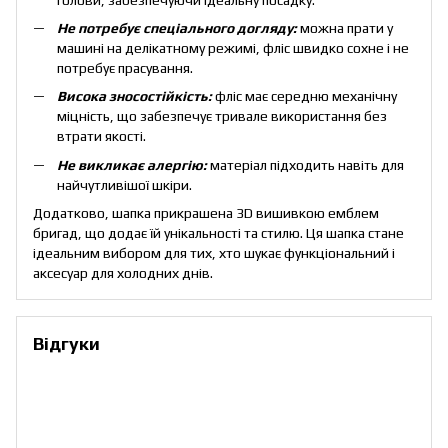
Не потребує спеціального догляду:
можна прати у
машині на делікатному режимі, фліс швидко сохне і не
потребує прасування.
Висока зносостійкість:
фліс має середню механічну
міцність, що забезпечує тривале використання без
втрати якості.
Не викликає алергію:
матеріал підходить навіть для
найчутливішої шкіри.
Додатково, шапка прикрашена 3D вишивкою емблем
бригад, що додає їй унікальності та стилю. Ця шапка стане
ідеальним вибором для тих, хто шукає функціональний і
аксесуар для холодних днів.
Відгуки