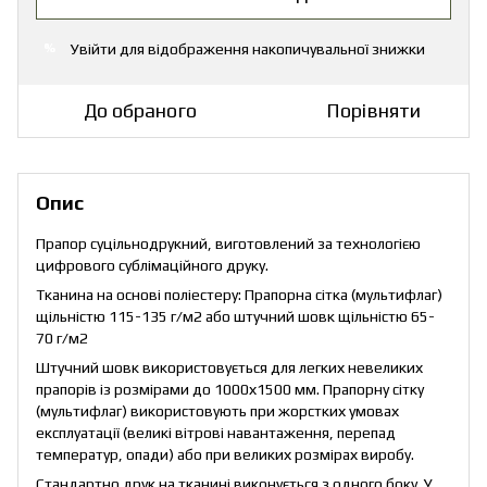
Увійти
для відображення накопичувальної знижки
%
До обраного
Порівняти
Опис
Прапор суцільнодрукний, виготовлений за технологією
цифрового сублімаційного друку.
Тканина на основі поліестеру: Прапорна сітка (мультифлаг)
щільністю 115-135 г/м2 або штучний шовк щільністю 65-
70 г/м2
Штучний шовк використовується для легких невеликих
прапорів із розмірами до 1000х1500 мм. Прапорну сітку
(мультифлаг) використовують при жорстких умовах
експлуатації (великі вітрові навантаження, перепад
температур, опади) або при великих розмірах виробу.
Стандартно друк на тканині виконується з одного боку. У