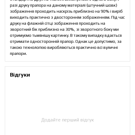
разі друку прапора на даному матеріалі (штучний шовк)
зображення проходить наскрізь приблизно на 90% і виріб
виходить практично з двостороннім зображенням. Під час
друку на флажній сітці зображення проходить на
зворотний бік приблизно на 30%, зі зворотного боку ми
отримуємо тьмянішу картинку. В такому випадку вдається
отримати односторонній прапор. Однак це допустимо, за
такою технологією виробляються практично всі вуличні
прапори.
Відгуки
Додайте перший відгук