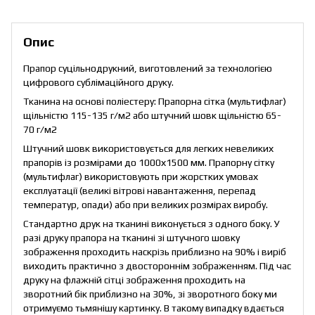
Опис
Прапор суцільнодрукний, виготовлений за технологією
цифрового сублімаційного друку.
Тканина на основі поліестеру: Прапорна сітка (мультифлаг)
щільністю 115-135 г/м2 або штучний шовк щільністю 65-
70 г/м2
Штучний шовк використовується для легких невеликих
прапорів із розмірами до 1000х1500 мм. Прапорну сітку
(мультифлаг) використовують при жорстких умовах
експлуатації (великі вітрові навантаження, перепад
температур, опади) або при великих розмірах виробу.
Стандартно друк на тканині виконується з одного боку. У
разі друку прапора на тканині зі штучного шовку
зображення проходить наскрізь приблизно на 90% і виріб
виходить практично з двостороннім зображенням. Під час
друку на флажній сітці зображення проходить на
зворотний бік приблизно на 30%, зі зворотного боку ми
отримуємо тьмянішу картинку. В такому випадку вдається