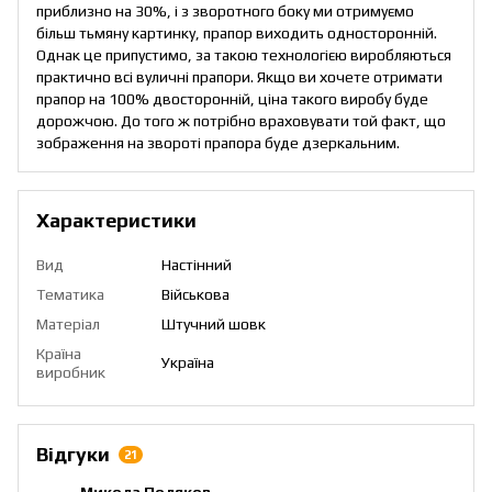
приблизно на 30%, і з зворотного боку ми отримуємо
більш тьмяну картинку, прапор виходить односторонній.
Однак це припустимо, за такою технологією виробляються
практично всі вуличні прапори. Якщо ви хочете отримати
прапор на 100% двосторонній, ціна такого виробу буде
дорожчою. До того ж потрібно враховувати той факт, що
зображення на звороті прапора буде дзеркальним.
Характеристики
Вид
Настінний
Тематика
Військова
Матеріал
Штучний шовк
Країна
Україна
виробник
Відгуки
21
Микола Поляков