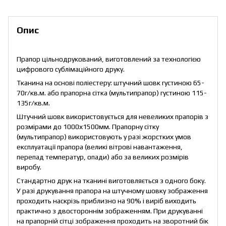
Опис
Прапор цільнодрукований, виготовлений за технологією
цифрового сублімаційного друку.
Тканина на основі поліестеру: штучний шовк густиною 65-
70г/кв.м. або прапорна сітка (мультипрапор) густиною 115-
135г/кв.м.
Штучний шовк використовується для невеликих прапорів з
розмірами до 1000х1500мм. Прапорну сітку
(мультипрапор) використовують у разі жорстких умов
експлуатації прапора (великі вітрові навантаження,
перепад температур, опади) або за великих розмірів
виробу.
Стандартно друк на тканині виготовляється з одного боку.
У разі друкування прапора на штучному шовку зображення
проходить наскрізь приблизно на 90% і виріб виходить
практично з двостороннім зображенням. При друкуванні
на прапорній сітці зображення проходить на зворотний бік