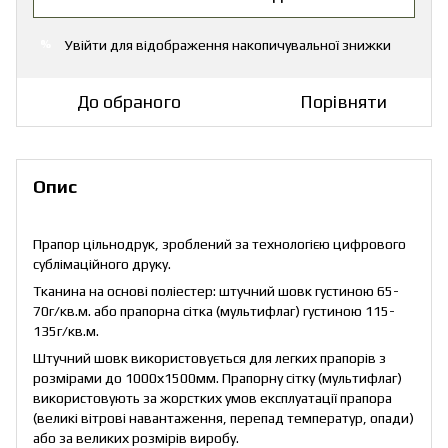
Увійти
для відображення накопичувальної знижки
%
До обраного
Порівняти
Опис
Прапор цільнодрук, зроблений за технологією цифрового
сублімаційного друку.
Тканина на основі поліестер: штучний шовк густиною 65-
70г/кв.м. або прапорна сітка (мультифлаг) густиною 115-
135г/кв.м.
Штучний шовк використовується для легких прапорів з
розмірами до 1000х1500мм. Прапорну сітку (мультифлаг)
використовують за жорстких умов експлуатації прапора
(великі вітрові навантаження, перепад температур, опади)
або за великих розмірів виробу.