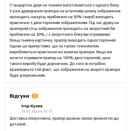
Стандартно друк на тканині виготовляється з одного боку.
У разі друкування прапора на штучному шовку зображення
проходить наскрізь приблизно на 90% і виріб виходить
практично з двостороннім зображенням. Під час друку на
прапорній сітці зображення проходить на зворотний бік
приблизно на 30%, і з зворотного боку ми отримуємо
більш тьмяну картинку, прапор виходить односторонній.
Однак це припустимо, що за такою технологією
виробляються практично всі вуличні прапори. Якщо ви
хочете отримати прапор на 100% двосторонній, ціна
такого виробу буде дорожчою. До того ж потрібно
враховувати той факт, що зображення на звороті прапора
буде дзеркальним.
Відгуки
23
Ігор Кулик
15.01.2024 в 10:17
Доставка оперативна, прапор вражає своєю уважністю до
деталей.