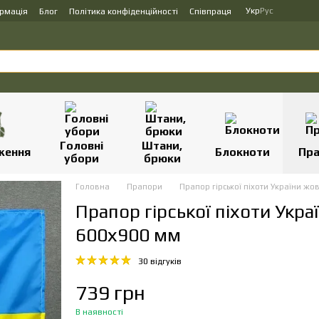
Укр
Рус
ормація
Блог
Політика конфіденційності
Співпраця
Головні
Штани,
ження
Блокноти
Пр
убори
брюки
Головна
Прапори
Прапор гірської піхоти України жо
Прапор гірської піхоти Укр
600х900 мм
30 відгуків
739 грн
В наявності