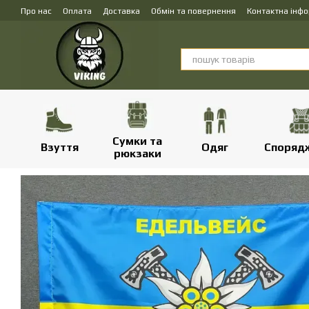
Перейти до основного контенту
Про нас
Оплата
Доставка
Обмін та повернення
Контактна інф
Сумки та
Взуття
Одяг
Споряд
рюкзаки