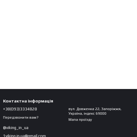
Контактна інформація
+38(093)3334828
вул. Довженка 22, Запоріжжя,
Україна, індекс 69000
Передзвонити вам?
Мапа проїзду
@viking_in_ua
1viking.in.ua@gmail.com