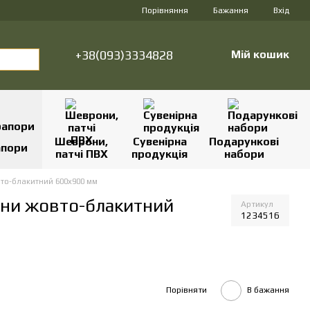
Порівняння
Бажання
Вхід
+38(093)3334828
Мій кошик
Шеврони,
Сувенірна
Подарункові
апори
патчі ПВХ
продукція
набори
вто-блакитний 600х900 мм
аїни жовто-блакитний
Артикул
1234516
Порівняти
В бажання