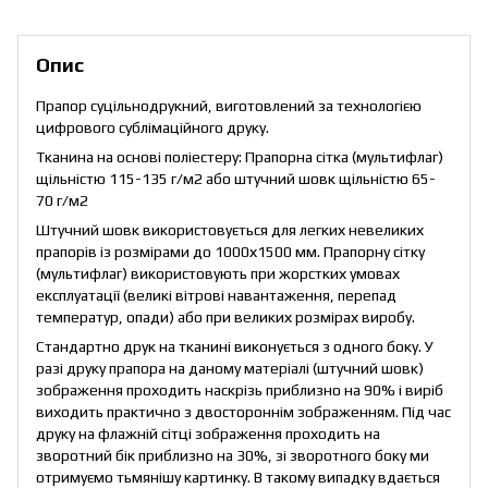
Опис
Прапор суцільнодрукний, виготовлений за технологією
цифрового сублімаційного друку.
Тканина на основі поліестеру: Прапорна сітка (мультифлаг)
щільністю 115-135 г/м2 або штучний шовк щільністю 65-
70 г/м2
Штучний шовк використовується для легких невеликих
прапорів із розмірами до 1000х1500 мм. Прапорну сітку
(мультифлаг) використовують при жорстких умовах
експлуатації (великі вітрові навантаження, перепад
температур, опади) або при великих розмірах виробу.
Стандартно друк на тканині виконується з одного боку. У
разі друку прапора на даному матеріалі (штучний шовк)
зображення проходить наскрізь приблизно на 90% і виріб
виходить практично з двостороннім зображенням. Під час
друку на флажній сітці зображення проходить на
зворотний бік приблизно на 30%, зі зворотного боку ми
отримуємо тьмянішу картинку. В такому випадку вдається