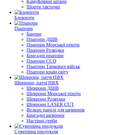
Камуфляжні штани
Шорти тактичні
Блокноти
Прапори
Банери
Прапори ДШВ
Прапори Морської піхоти
Прапори Розвідки
Бригадні прапори
Прапори ССО
Прапори Танкових військ
Прапори країн світу
Шеврони, патчі ПВХ
Шеврони ДШВ
Шеврони Морської піхоти
Шеврони Розвідки
Шеврони LASER CUT
Велкро панелі для шевронів
Бригадні шеврони
Настінні герби
Сувенірна продукція