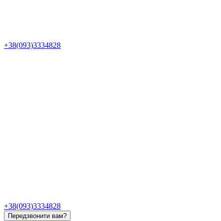
+38(093)3334828
+38(093)3334828
Передзвонити вам?