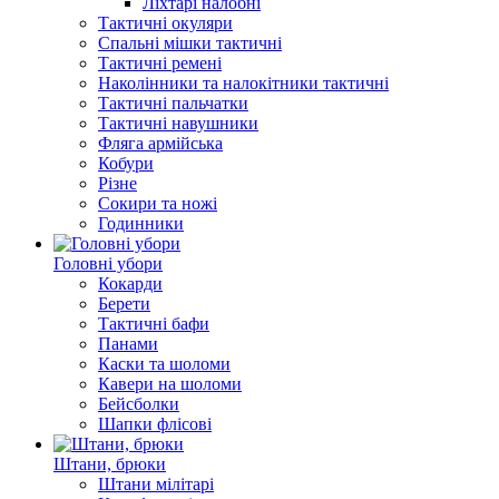
Ліхтарі налобні
Тактичні окуляри
Спальні мішки тактичні
Тактичні ремені
Наколінники та налокітники тактичні
Тактичні пальчатки
Тактичні навушники
Фляга армійська
Кобури
Різне
Сокири та ножі
Годинники
Головні убори
Кокарди
Берети
Тактичні бафи
Панами
Каски та шоломи
Кавери на шоломи
Бейсболки
Шапки флісові
Штани, брюки
Штани мілітарі