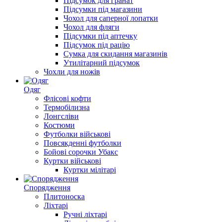
Підсумок для гранат
Підсумки під магазини
Чохол для саперної лопатки
Чохол для фляги
Підсумки під аптечку
Підсумок під рацію
Сумка для скидання магазинів
Утилітарний підсумок
Чохли для ножів
Одяг
Флісові кофти
Термобілизна
Лонгсліви
Костюми
Футболки військові
Повсякденні футболки
Бойові сорочки Убакс
Куртки військові
Куртки мілітарі
Спорядження
Плитоноска
Ліхтарі
Ручні ліхтарі