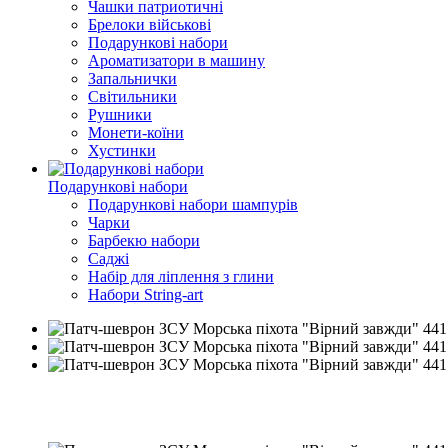
Чашки патриотичні
Брелоки військові
Подарункові набори
Ароматизатори в машину
Запальнички
Світильники
Рушники
Монети-коїни
Хустинки
Подарункові набори
Подарункові набори шампурів
Чарки
Барбекю набори
Саджі
Набір для ліплення з глини
Набори String-art
Розпродаж
−19%