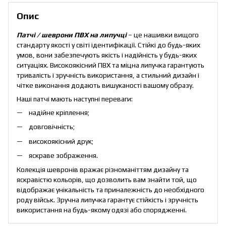
Опис
Патчі / шеврони ПВХ на липучці
– це нашивки вищого
стандарту якості у світі ідентифікації. Стійкі до будь-яких
умов, вони забезпечують якість і надійність у будь-яких
ситуаціях. Високоякісний ПВХ та міцна липучка гарантують
тривалість і зручність використання, а стильний дизайн і
чітке виконання додають вишуканості вашому образу.
Наші патчі мають наступні переваги:
надійне кріплення;
довговічність;
високоякісний друк;
яскраве зображення.
Колекція шевронів вражає різноманіттям дизайну та
яскравістю кольорів, що дозволить вам знайти той, що
відображає унікальність та приналежність до необхідного
роду військ. Зручна липучка гарантує стійкість і зручність
використання на будь-якому одязі або спорядженні.