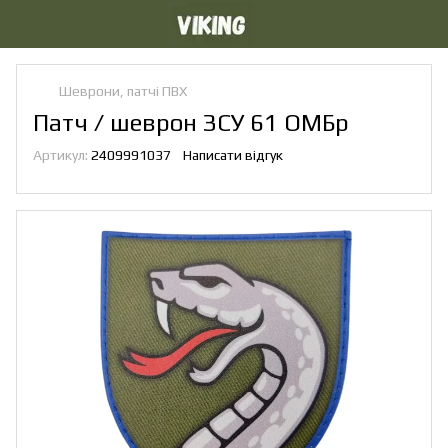
Шеврони, патчі ПВХ
Патч / шеврон ЗСУ 61 ОМБр
Артикул:
2409991037
Написати відгук