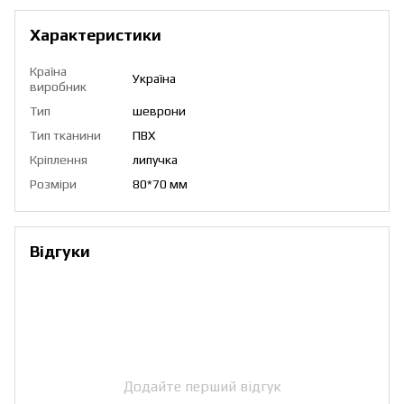
Характеристики
Країна
Україна
виробник
Тип
шеврони
Тип тканини
ПВХ
Кріплення
липучка
Розміри
80*70 мм
Відгуки
Додайте перший відгук