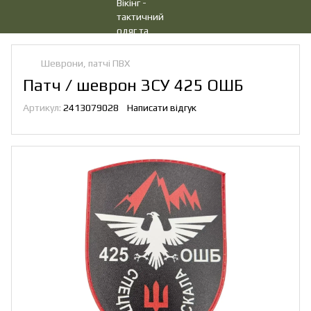
Шеврони, патчі ПВХ
Патч / шеврон ЗСУ 425 ОШБ
Артикул:
2413079028
Написати відгук