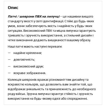
Опис
Патчі / шеврони ПВХ на липучці
– це нашивки вищого
стандарту якості у світі ідентифікації. Стійкі до будь-яких
умов, вони забезпечують якість і надійність у будь-яких
ситуаціях. Високоякісний ПВХ та міцна липучка гарантують
тривалість і зручність використання, а стильний дизайн і
чітке виконання додають вишуканості вашому образу.
Наші патчі мають наступні переваги:
надійне кріплення;
довговічність;
високоякісний друк;
яскраве зображення.
Колекція шевронів вражає різноманіттям дизайну та
яскравістю кольорів, що дозволить вам знайти той, що
відображає унікальність та приналежність до необхідного
роду військ. Зручна липучка гарантує стійкість і зручність
використання на будь-якому одязі або спорядженні.