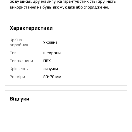
роду військ. Зручна липучка гарантує стійкість і зручність
використання на будь-якому одязі або спорядженні.
Характеристики
Країна
Україна
виробник
Тип
шеврони
Тип тканини
ПВХ
Кріплення
липучка
Розміри
80*70 мм
Відгуки