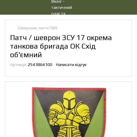
Шеврони, патчі ПВХ
Патч / шеврон ЗСУ 17 окрема
танкова бригада ОК Схід
об'ємний
Артикул:
2543864100
Написати відгук