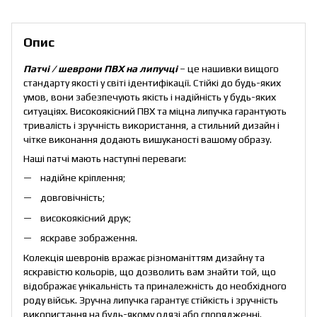
Опис
Патчі / шеврони ПВХ на липучці
– це нашивки вищого
стандарту якості у світі ідентифікації. Стійкі до будь-яких
умов, вони забезпечують якість і надійність у будь-яких
ситуаціях. Високоякісний ПВХ та міцна липучка гарантують
тривалість і зручність використання, а стильний дизайн і
чітке виконання додають вишуканості вашому образу.
Наші патчі мають наступні переваги:
надійне кріплення;
довговічність;
високоякісний друк;
яскраве зображення.
Колекція шевронів вражає різноманіттям дизайну та
яскравістю кольорів, що дозволить вам знайти той, що
відображає унікальність та приналежність до необхідного
роду військ. Зручна липучка гарантує стійкість і зручність
використання на будь-якому одязі або спорядженні.