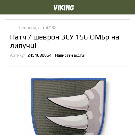
Шеврони, патчі ПВХ
Патч / шеврон ЗСУ 156 ОМБр на
липучці
Артикул:
2451630064
Написати відгук