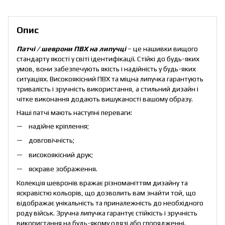
Опис
Патчі / шеврони ПВХ на липучці
– це нашивки вищого
стандарту якості у світі ідентифікації. Стійкі до будь-яких
умов, вони забезпечують якість і надійність у будь-яких
ситуаціях. Високоякісний ПВХ та міцна липучка гарантують
тривалість і зручність використання, а стильний дизайн і
чітке виконання додають вишуканості вашому образу.
Наші патчі мають наступні переваги:
надійне кріплення;
довговічність;
високоякісний друк;
яскраве зображення.
Колекція шевронів вражає різноманіттям дизайну та
яскравістю кольорів, що дозволить вам знайти той, що
відображає унікальність та приналежність до необхідного
роду військ. Зручна липучка гарантує стійкість і зручність
використання на будь-якому одязі або спорядженні.