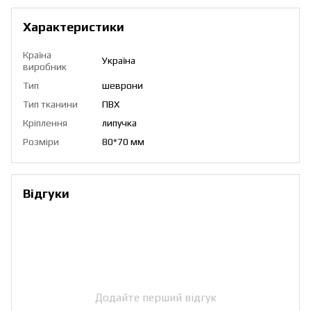
Характеристики
Країна
Україна
виробник
Тип
шеврони
Тип тканини
ПВХ
Кріплення
липучка
Розміри
80*70 мм
Відгуки
Додайте перший відгук