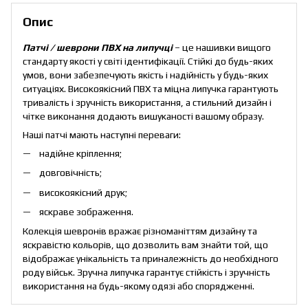
Опис
Патчі / шеврони ПВХ на липучці
– це нашивки вищого
стандарту якості у світі ідентифікації. Стійкі до будь-яких
умов, вони забезпечують якість і надійність у будь-яких
ситуаціях. Високоякісний ПВХ та міцна липучка гарантують
тривалість і зручність використання, а стильний дизайн і
чітке виконання додають вишуканості вашому образу.
Наші патчі мають наступні переваги:
надійне кріплення;
довговічність;
високоякісний друк;
яскраве зображення.
Колекція шевронів вражає різноманіттям дизайну та
яскравістю кольорів, що дозволить вам знайти той, що
відображає унікальність та приналежність до необхідного
роду військ. Зручна липучка гарантує стійкість і зручність
використання на будь-якому одязі або спорядженні.