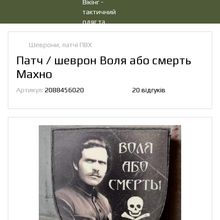
Шеврони, патчі ПВХ
Патч / шеврон Воля або смерть
Махно
Артикул:
2088456020
20 відгуків