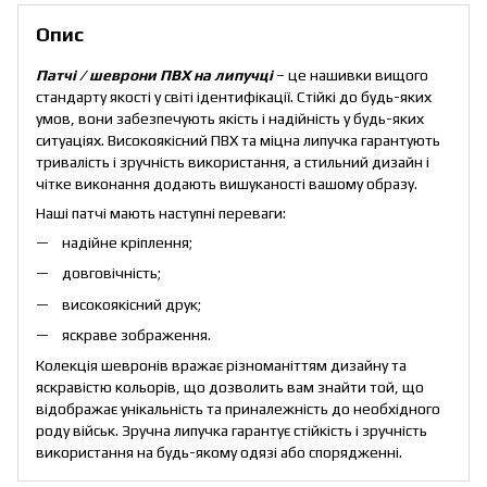
Опис
Патчі / шеврони ПВХ на липучці
– це нашивки вищого
стандарту якості у світі ідентифікації. Стійкі до будь-яких
умов, вони забезпечують якість і надійність у будь-яких
ситуаціях. Високоякісний ПВХ та міцна липучка гарантують
тривалість і зручність використання, а стильний дизайн і
чітке виконання додають вишуканості вашому образу.
Наші патчі мають наступні переваги:
надійне кріплення;
довговічність;
високоякісний друк;
яскраве зображення.
Колекція шевронів вражає різноманіттям дизайну та
яскравістю кольорів, що дозволить вам знайти той, що
відображає унікальність та приналежність до необхідного
роду військ. Зручна липучка гарантує стійкість і зручність
використання на будь-якому одязі або спорядженні.