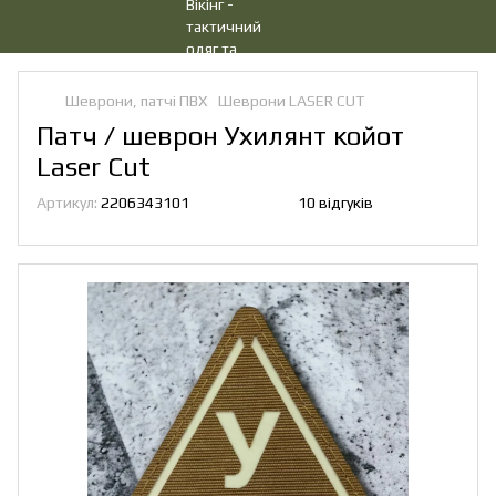
Шеврони, патчі ПВХ
Шеврони LASER CUT
Патч / шеврон Ухилянт койот
Laser Cut
Артикул:
2206343101
10 відгуків