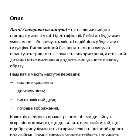
Опис
Патчі / шеврони на липучці
– це нашивки вищого
стандарту якості у світі ідентифікації. Стійкі до будь-яких
умов, вони забезпечують якість і надійність у будь-яких
ситуаціях. Високоякісний Оксфорд та міцна липучка
гарантують тривалість і зручність використання, а стильний
дизайн і чітке виконання додають вишуканості вашому
образу.
Наші патчі мають наступні переваги:
надійне кріплення;
довговічність;
високоякісний друк;
яскраве зображення.
Колекція шевронів вражає різноманіттям дизайну та
яскравістю кольорів, що дозволить вам знайти той, що
відображає унікальність та приналежність до необхідного
роду військ. Зручна липучка гарантує стійкість і зручність