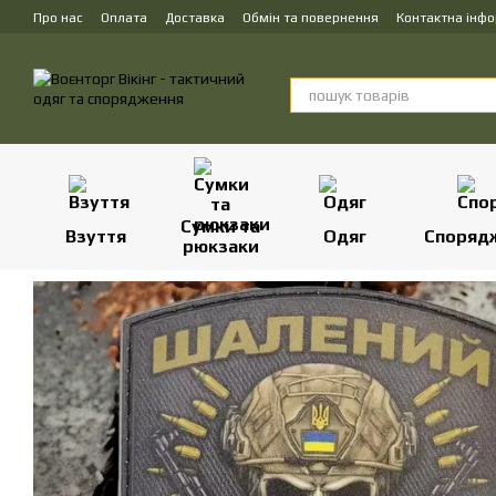
Перейти до основного контенту
Про нас
Оплата
Доставка
Обмін та повернення
Контактна інф
Сумки та
Взуття
Одяг
Споряд
рюкзаки