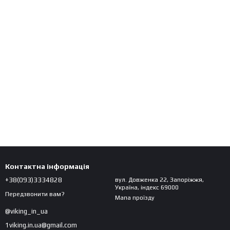
Контактна інформація
+38(093)3334828
вул. Довженка 22, Запоріжжя,
Україна, індекс 69000
Передзвонити вам?
Мапа проїзду
@viking_in_ua
1viking.in.ua@gmail.com