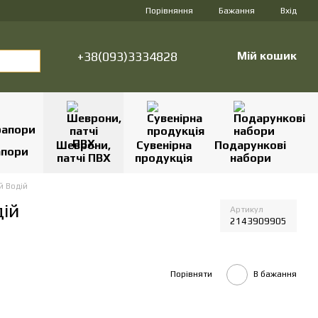
Порівняння
Бажання
Вхід
+38(093)3334828
Мій кошик
Шеврони,
Сувенірна
Подарункові
апори
патчі ПВХ
продукція
набори
й Водій
ій
Артикул
2143909905
Порівняти
В бажання