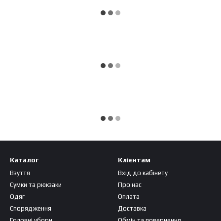
Каталог
Клієнтам
Взуття
Вхід до кабінету
Сумки та рюкзаки
Про нас
Одяг
Оплата
Спорядження
Доставка
Головні убори
Обмін та повернення