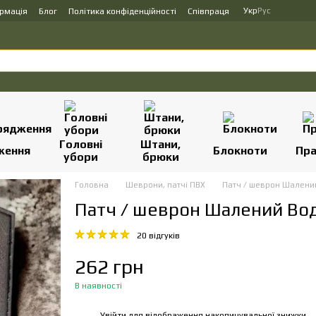
Укр
Рус
ормація
Блог
Політика конфіденційності
Співпраця
Головні
Штани,
ження
Блокноти
Пр
убори
брюки
Головна
Шеврони, патчі ПВХ
Патч / шеврон Шалени
Патч / шеврон Шалений Вод
20 відгуків
262 грн
В наявності
Увійти
для відображення накопичувальної знижки
%