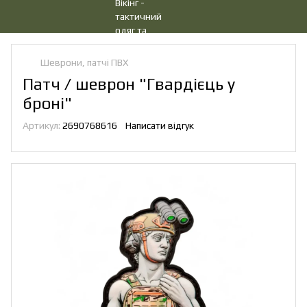
Шеврони, патчі ПВХ
Патч / шеврон "Гвардієць у
броні"
Артикул:
2690768616
Написати відгук