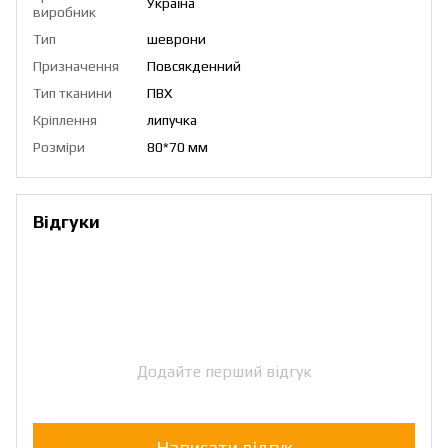
Україна
виробник
Тип
шеврони
Призначення
Повсякденний
Тип тканини
ПВХ
Кріплення
липучка
Розміри
80*70 мм
Відгуки
Додайте перший відгук
Написати відгук