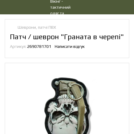
Шеврони, патчі ПВХ
Патч / шеврон "Граната в черепі"
Артикул:
2690781701
Написати відгук