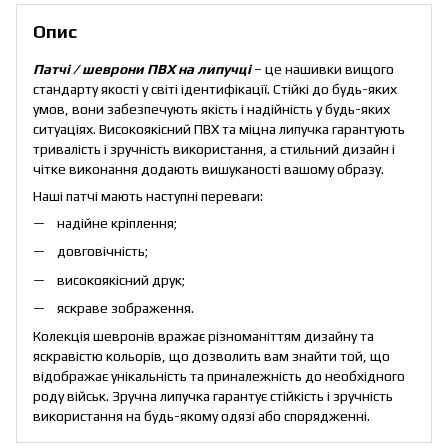
Опис
Патчі / шеврони ПВХ на липучці
– це нашивки вищого
стандарту якості у світі ідентифікації. Стійкі до будь-яких
умов, вони забезпечують якість і надійність у будь-яких
ситуаціях. Високоякісний ПВХ та міцна липучка гарантують
тривалість і зручність використання, а стильний дизайн і
чітке виконання додають вишуканості вашому образу.
Наші патчі мають наступні переваги:
надійне кріплення;
довговічність;
високоякісний друк;
яскраве зображення.
Колекція шевронів вражає різноманіттям дизайну та
яскравістю кольорів, що дозволить вам знайти той, що
відображає унікальність та приналежність до необхідного
роду військ. Зручна липучка гарантує стійкість і зручність
використання на будь-якому одязі або спорядженні.