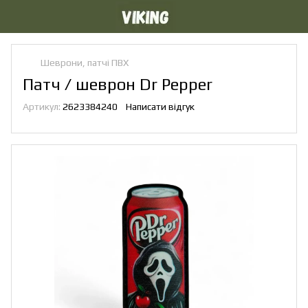
Шеврони, патчі ПВХ
Патч / шеврон Dr Pepper
Артикул:
2623384240
Написати відгук