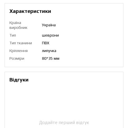
Характеристики
Країна
Україна
виробник
Тип
шеврони
Тип тканини
ПВХ
Кріплення
липучка
Розміри
80*35 мм
Відгуки
Додайте перший відгук