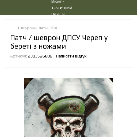
Шеврони, патчі ПВХ
Патч / шеврон ДПСУ Череп у
береті з ножами
Артикул:
2303526686
Написати відгук