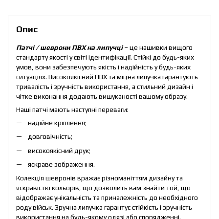
Опис
Патчі / шеврони ПВХ на липучці
– це нашивки вищого
стандарту якості у світі ідентифікації. Стійкі до будь-яких
умов, вони забезпечують якість і надійність у будь-яких
ситуаціях. Високоякісний ПВХ та міцна липучка гарантують
тривалість і зручність використання, а стильний дизайн і
чітке виконання додають вишуканості вашому образу.
Наші патчі мають наступні переваги:
надійне кріплення;
довговічність;
високоякісний друк;
яскраве зображення.
Колекція шевронів вражає різноманіттям дизайну та
яскравістю кольорів, що дозволить вам знайти той, що
відображає унікальність та приналежність до необхідного
роду військ. Зручна липучка гарантує стійкість і зручність
використання на будь-якому одязі або спорядженні.