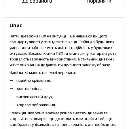
До обраного
Порівняти
Опис
Патчі-шеврони ПВХ на липучці – це нашивки вищого
стандарту якості у світі ідентифікації. Стійкі до будь-яких
умов, вони забезпечують якість і надійність у будь-яких
ситуаціях. Високоякісний ПВХ та міцна липучка гарантують
тривалість і зручність використання, а стильний дизайн і
чітке виконання додають вишуканості вашому образу.
Наші патчі мають наступні переваги:
надійне кріплення;
довговічність;
високоякісний друк;
яскраве зображення.
Колекція шевронів вражає різноманіттям дизайну та
яскравістю кольорів, що дозволить вам знайти той, що
відображає унікальність та приналежність до необхідного