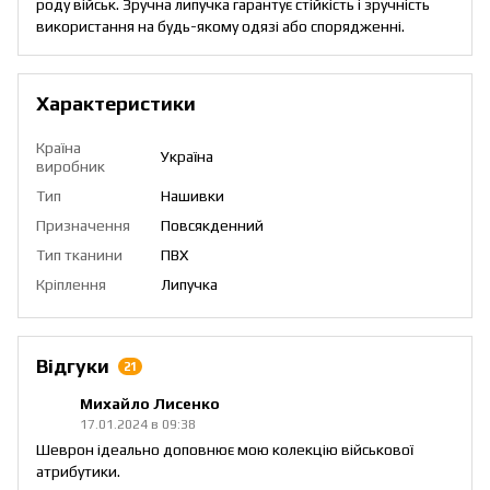
роду військ. Зручна липучка гарантує стійкість і зручність
використання на будь-якому одязі або спорядженні.
Характеристики
Країна
Україна
виробник
Тип
Нашивки
Призначення
Повсякденний
Тип тканини
ПВХ
Кріплення
Липучка
Відгуки
21
Михайло Лисенко
17.01.2024 в 09:38
Шеврон ідеально доповнює мою колекцію військової
атрибутики.