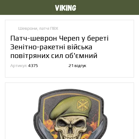
Шеврони, патчі ПВХ
Патч-шеврон Череп у береті
Зенітно-ракетні війська
повітряних сил об'ємний
Артикул:
4375
21 відгук