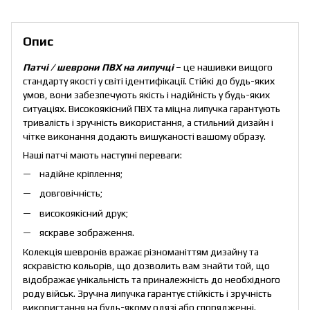
Опис
Патчі / шеврони ПВХ на липучці
– це нашивки вищого
стандарту якості у світі ідентифікації. Стійкі до будь-яких
умов, вони забезпечують якість і надійність у будь-яких
ситуаціях. Високоякісний ПВХ та міцна липучка гарантують
тривалість і зручність використання, а стильний дизайн і
чітке виконання додають вишуканості вашому образу.
Наші патчі мають наступні переваги:
надійне кріплення;
довговічність;
високоякісний друк;
яскраве зображення.
Колекція шевронів вражає різноманіттям дизайну та
яскравістю кольорів, що дозволить вам знайти той, що
відображає унікальність та приналежність до необхідного
роду військ. Зручна липучка гарантує стійкість і зручність
використання на будь-якому одязі або спорядженні.