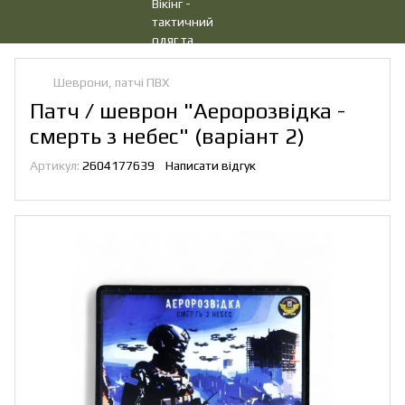
Шеврони, патчі ПВХ
Патч / шеврон "Аеророзвідка -
смерть з небес" (варіант 2)
Артикул:
2604177639
Написати відгук