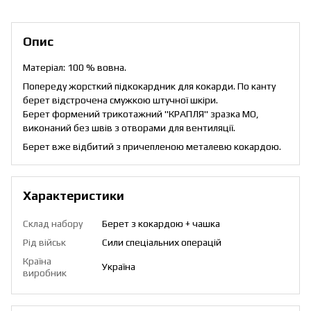
Опис
Матеріал: 100 % вовна.
Попереду жорсткий підкокардник для кокарди. По канту
берет відстрочена смужкою штучної шкіри.
Берет формений трикотажний "КРАПЛЯ" зразка МО,
виконаний без швів з отворами для вентиляції.
Берет вже відбитий з причепленою металевю кокардою.
Характеристики
Склад набору
Берет з кокардою + чашка
Рід військ
Сили спеціальних операцій
Країна
Україна
виробник