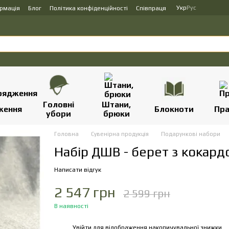
Укр
Рус
ормація
Блог
Політика конфіденційності
Співпраця
Головні
Штани,
ження
Блокноти
Пр
убори
брюки
Головна
Сувенірна продукція
Подарункові набори
Набір ДШВ - берет з кокард
Написати відгук
2 547 грн
2 599 грн
В наявності
Увійти
для відображення накопичувальної знижки
%