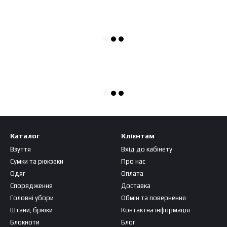
Каталог
Клієнтам
Взуття
Вхід до кабінету
Сумки та рюкзаки
Про нас
Одяг
Оплата
Спорядження
Доставка
Головні убори
Обмін та повернення
Штани, брюки
Контактна інформація
Блокноти
Блог