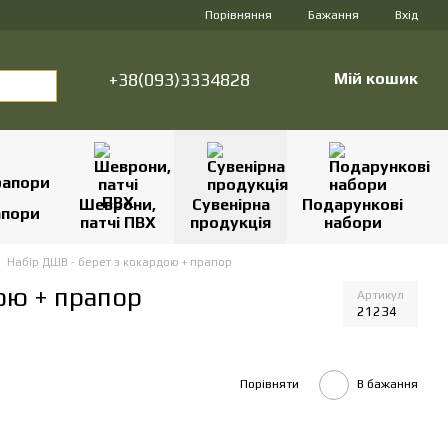
Порівняння
Бажання
Вхід
+38(093)3334828
Мій кошик
Шеврони,
Сувенірна
Подарункові
апори
патчі ПВХ
продукція
набори
Набір ДШВ - берет з кокардою + прапор
ою + прапор
Артикул
21234
Порівняти
В бажання