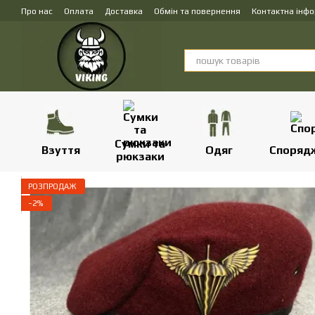
Перейти до основного контенту
Про нас
Оплата
Доставка
Обмін та повернення
Контактна інф
Сумки та
Взуття
Одяг
Споряд
рюкзаки
РОЗПРОДАЖ
−2%