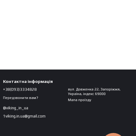
Контактна інформація
+38(093)3334828
вул. Довженка 22, Запоріжжя,
Україна, індекс 69000
Передзвонити вам?
Мапа проїзду
@viking_in_ua
1viking.in.ua@gmail.com