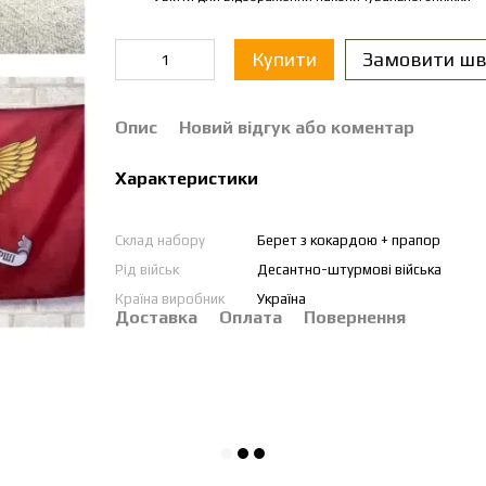
Купити
Замовити шв
Опис
Новий відгук або коментар
Характеристики
Склад набору
Берет з кокардою + прапор
Рід військ
Десантно-штурмові війська
Країна виробник
Україна
Доставка
Оплата
Повернення