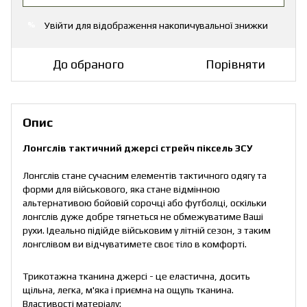
Увійти
для відображення накопичувальної знижки
%
До обраного
Порівняти
Опис
Лонгслів тактичний джерсі стрейч піксель ЗСУ
Лонгслів стане сучасним елементів тактичного одягу та
форми для військового, яка стане відмінною
альтернативою бойовій сорочці або футболці, оскільки
лонгслів дуже добре тягнеться не обмежуватиме Ваші
рухи. Ідеально підійде військовим у літній сезон, з таким
лонгслівом ви відчуватимете своє тіло в комфорті.
Трикотажна тканина джерсі - це еластична, досить
щільна, легка, м'яка і приємна на ощупь тканина.
Властивості матеріалу: