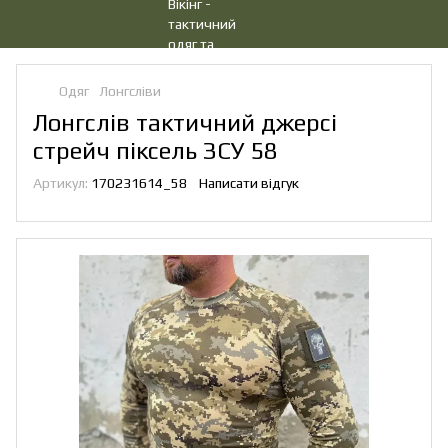
Одяг
Лонгсліви
Лонгслів тактичний джерсі
стрейч піксель ЗСУ 58
Артикул:
170231614_58
Написати відгук