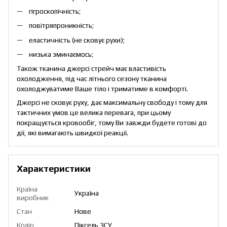
гігроскопічність;
повітряпроникність;
еластичність (не сковує рухи);
низька зминаємось;
Також тканина джерсі стрейч має властивість
охолодження, під час літнього сезону тканина
охолоджуватиме Ваше тіло і триматиме в комфорті.
Джерсі не сковує руху, дає максимальну свободу і тому для
тактичних умов це велика перевага, при цьому
покращується кровообіг, тому Ви завжди будете готові до
дії, які вимагають швидкої реакції.
Характеристики
Країна
Україна
виробник
Стан
Нове
Колір
Піксель ЗСУ